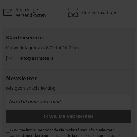
actie
15,99
actie
actie
€
€
3+1
3+1
GRATIS
3+1
3+1
3+1
€
3+1
3+1
Voordelige
actie
actie
GRATIS
GRATIS
GRATIS
GRATIS
Slimme maattabel
GRATIS
actie
verzendkosten
GRATIS
GRATIS
3+1
3+1
3+1
GRATIS
GRATIS
GRATIS
Klantenservice
Op werkdagen van 8.00 tot 16.00 uur
info@astratex.nl
Newsletter
Mis geen enkele korting
IK WIL ME ABONNEREN
Ik wil me inschrijven voor de nieuwsbrief met informatie over
aanbiedingen, kortingen en sales. Je kunt je op elk moment gratis