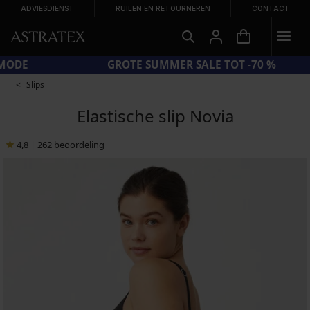
ADVIESDIENST
RUILEN EN RETOURNEREN
CONTACT
DE SUN20 = EXTRA −20% OP AFGEPRIJSDE BADMODE
Slips
Elastische slip Novia
4,8
|
262
beoordeling