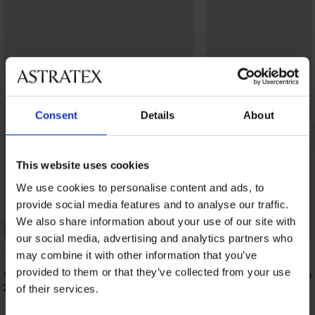
Consent
Details
About
This website uses cookies
We use cookies to personalise content and ads, to
provide social media features and to analyse our traffic.
We also share information about your use of our site with
3+1 GRATIS
3+1 GRATIS
our social media, advertising and analytics partners who
4,8
may combine it with other information that you’ve
provided to them or that they’ve collected from your use
Vormgevende slip Ramona
Vormgevende slip Sup
23,99 €
26,99 €
of their services.