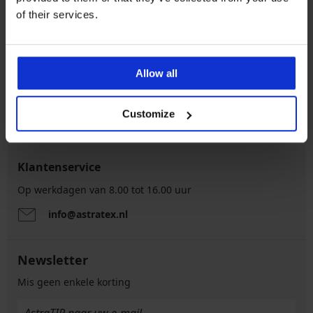
of their services.
5% van de aankoop
Kopen zonder risico
Allow all
Voordelige
Slimme maattabel
Customize
verzendkosten
Klantenservice
Op werkdagen van 8.00 tot 16.00 uur
info@astratex.nl
Newsletter
Mis geen enkele korting