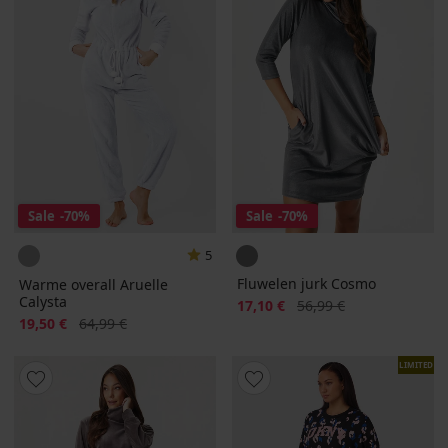
Sale
-70%
Sale
-70%
5
Fluwelen jurk Cosmo
Warme overall Aruelle
Calysta
Korting
Oorspronkelijke prijs
17,10 €
56,99 €
Korting
Oorspronkelijke prijs
19,50 €
64,99 €
LIMITED