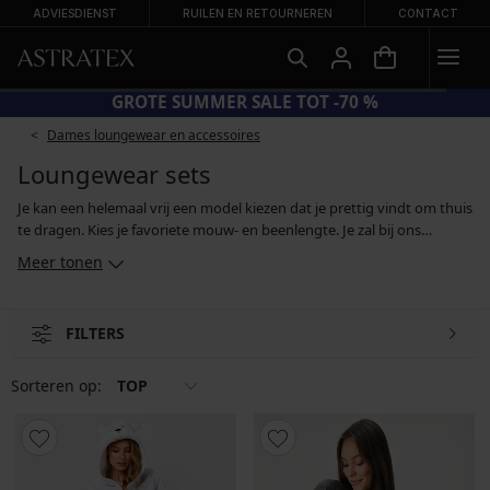
ADVIESDIENST
RUILEN EN RETOURNEREN
CONTACT
GROTE SUMMER SALE TOT -70 %
Dames loungewear en accessoires
Loungewear sets
Je kan een helemaal vrij een model kiezen dat je prettig vindt om thuis
te dragen. Kies je favoriete mouw- en beenlengte. Je zal bij ons
ongetwijfeld iets van je gading vinden, of je nu op zoek bent naar
Meer tonen
basiskleding, bedrukte sets of exemplaren met motieven. Zelfs de
keuze aan stoffen is groot. Van natuurlijk katoen, via heerlijke warme
fleece en flanel, tot zachte microfleece en lichte viscose. Om ervoor te
FILTERS
zorgen dat de materialen hun karakteristieke eigenschappen
behouden, moet je bij het wassen altijd de aanwijzingen van de
fabrikant opvolgen.
Sorteren op:
TOP