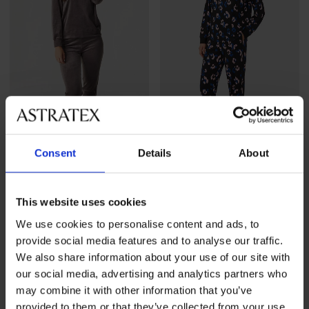
Sale
-60%
Sale
-50%
Consent
Details
About
Set Nancy
PREMIUM
Korting
Oorspronkelijke prijs
30,80 €
76,99 €
Warme pyjama DKNY Falling
This website uses cookies
from Fall lang
We use cookies to personalise content and ads, to
Korting
Oorspronkelijke prijs
56,49 €
112,99 €
provide social media features and to analyse our traffic.
We also share information about your use of our site with
our social media, advertising and analytics partners who
may combine it with other information that you’ve
provided to them or that they’ve collected from your use