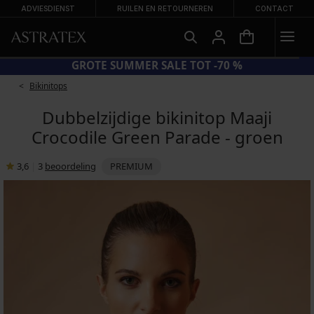
ADVIESDIENST
RUILEN EN RETOURNEREN
CONTACT
20% OP AFGEPRIJSDE BADMODE
GROTE SUMM
Bikinitops
Dubbelzijdige bikinitop Maaji
Crocodile Green Parade - groen
3,6
|
3
beoordeling
PREMIUM