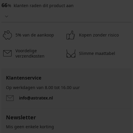
Zaffiro
push-
66
%
klanten raden dit product aan
up
30,00
15,49
€
€
59,99
30,99
€
€
24,00
5% van de aankoop
Kopen zonder risico
12,39
€
€
code
code
SUN20
Voordelige
SUN20
Slimme maattabel
verzendkosten
Klantenservice
Op werkdagen van 8.00 tot 16.00 uur
info@astratex.nl
Newsletter
Mis geen enkele korting