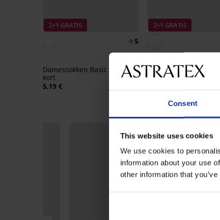
2+1 GRATIS
2+1 GRATIS
5
3PACK sokken Floui ko
17,99 €
Damessokken Basic Color
kort
5,19 €
Consent
This website uses cookies
We use cookies to personalis
information about your use of
other information that you’ve