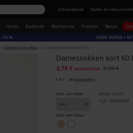
Zoeken
Adviesdienst
Ruilen en retournere
Heren
Badmode
Nachtmode
Premium
Nieuw
Zom
 -70 %
CODE SUN20 = E
Dames korte sokken
Damessokken kort 60 DEN
Damessokken kort 60
2,79 €
3,99 €
inclusief btw
4,7
|
36
beoordeling
Kies uw maat
Welke maat?
Maattabel
Kies een kleur: