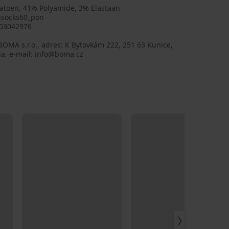
atoen, 41% Polyamide, 3% Elastaan
nsocks60_pon
03042976
BOMA s.r.o., adres: K Bytovkám 222, 251 63 Kunice,
ia, e-mail: info@boma.cz