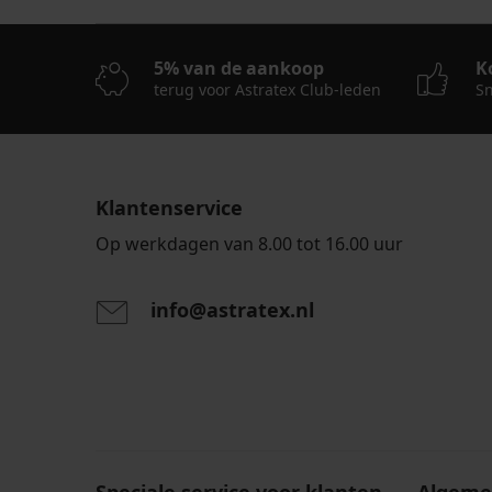
5% van de aankoop
K
terug voor Astratex Club-leden
Sn
Klantenservice
Op werkdagen van 8.00 tot 16.00 uur
info@astratex.nl
Door het invoeren van je e-mailadres ga je akkoord
persoonsgegevens in overeenstemming met de voo
persoonsgegevens
.