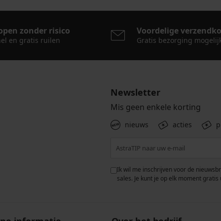
open zonder risico
Voordelige verzendk
el en gratis ruilen
Gratis bezorging mogelij
Newsletter
Mis geen enkele korting
nieuws
acties
p
 met de verwerking van
Ik wil me inschrijven voor de nieuwsb
rwaarden voor de
bescherming van
sales. Je kunt je op elk moment gratis 