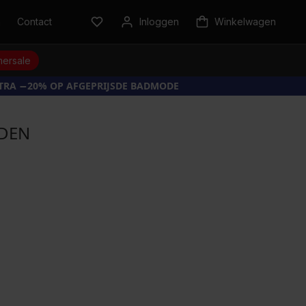
n
Contact
Inloggen
Winkelwagen
ersale
XTRA −20% OP AFGEPRIJSDE BADMODE
 DEN