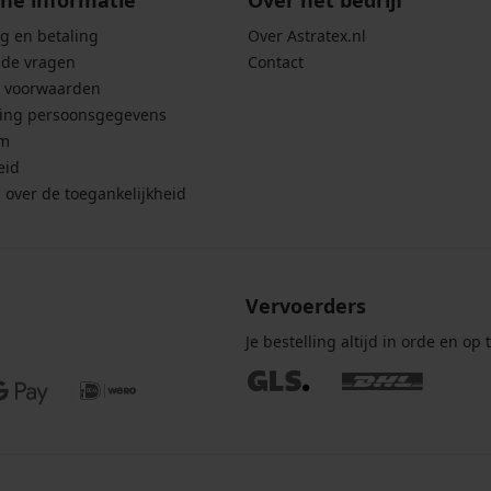
ne informatie
Over het bedrijf
g en betaling
Over Astratex.nl
lde vragen
Contact
 voorwaarden
ing persoonsgegevens
um
eid
g over de toegankelijkheid
Vervoerders
Je bestelling altijd in orde en op t