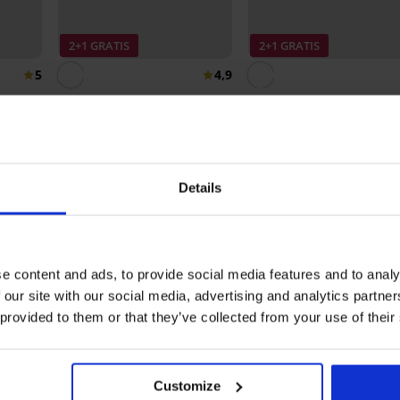
2+1 GRATIS
2+1 GRATIS
5
4,9
rt
5PACK pantysokken Nylon
hoog 20 DEN
Kousenvoetjes Cotton
6,89 €
5,19 €
Details
Ontdek vergelijkbare stukken
e content and ads, to provide social media features and to analy
 our site with our social media, advertising and analytics partn
 provided to them or that they’ve collected from your use of their
Customize