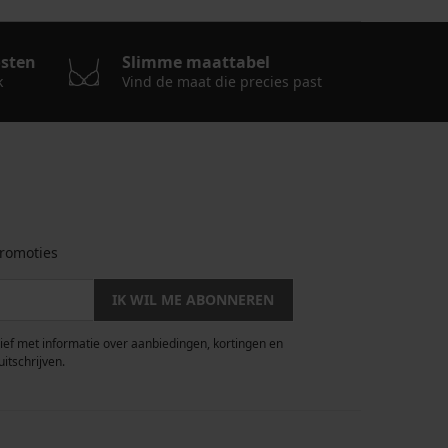
osten
Slimme maattabel
k
Vind de maat die precies past
romoties
IK WIL ME ABONNEREN
rief met informatie over aanbiedingen, kortingen en
uitschrijven.