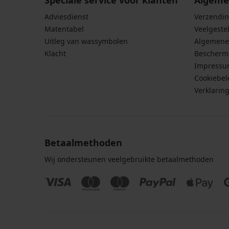
Speciale service voor klanten
Algeme
Adviesdienst
Verzendin
Matentabel
Veelgeste
Uitleg van wassymbolen
Algemene
Klacht
Bescherm
Impress
Cookiebel
Verklarin
Betaalmethoden
Wij ondersteunen veelgebruikte betaalmethoden