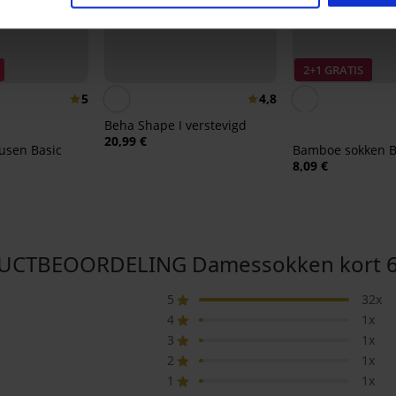
2+1 GRATIS
5
4,8
Beha Shape I verstevigd
20,99 €
usen Basic
Bamboe sokken B
8,09 €
CTBEOORDELING Damessokken kort 
5
32x
4
1x
3
1x
2
1x
1
1x