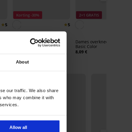
Korting -30%
2+1 GRATIS
5
5
4,
Dames kniekousen Basic
Dames overknee sokken
Color
Basic Color
4,26 €
6,09 €
8,09 €
About
se our traffic. We also share
ers who may combine it with
 services.
Allow all