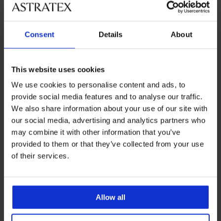
Consent
Details
About
This website uses cookies
We use cookies to personalise content and ads, to
5
5
provide social media features and to analyse our traffic.
Thermo T-shirt Tempora
Thermo T-shirt Effecto
We also share information about your use of our site with
30,99 €
20,99 €
our social media, advertising and analytics partners who
may combine it with other information that you’ve
provided to them or that they’ve collected from your use
of their services.
Allow all