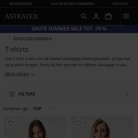
ADVIESDIENST
RUILEN EN RETOURNEREN
CONTACT
GROTE SUMMER SALE TOT -70 %
Dames thermokleding
T-shirts
Het T-shirt is een van de meest veelzijdige kledingstukken. Je kan het
op je werk dragen, thuis, bij het sporten en tijdens uitstapjes in de
natuur. Het klassieke T-shirt is gemaakt van katoen of van katoen met
Meer tonen
elastan, maar je kan ook kiezen voor modal of viscose. Als je veel
beweegt, zal je een sport-T-shirt met een comfortabele pasvorm op
prijs stellen, of een T-shirt van functioneel materiaal dat op koude
FILTERS
dagen ook als basislaag onder je bovenkleding gebruikt kan worden.
Sorteren op:
TOP