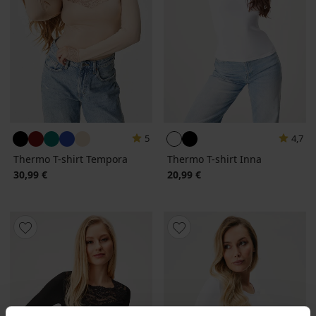
5
4,7
Thermo T-shirt Tempora
Thermo T-shirt Inna
30,99 €
20,99 €