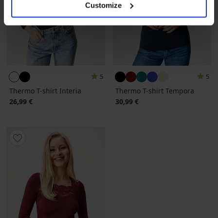
Customize
5
5
Thermo T-shirt Interia
Thermo T-shirt Tempora
26,99 €
30,99 €