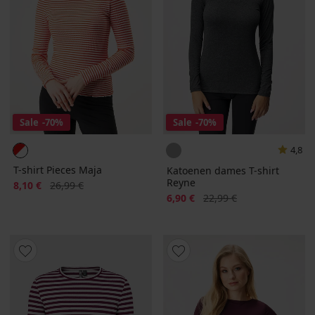
Sale
-70%
Sale
-70%
4,8
T-shirt Pieces Maja
Katoenen dames T-shirt
Reyne
Korting
Oorspronkelijke prijs
8,10 €
26,99 €
Korting
Oorspronkelijke prijs
6,90 €
22,99 €