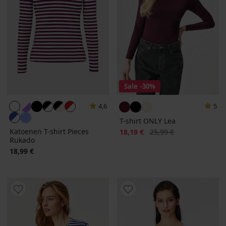
Sale
-30%
4,6
5
T-shirt ONLY Lea
Katoenen T-shirt Pieces
Korting
Oorspronkelijke prijs
18,19 €
25,99 €
Rukado
18,99 €