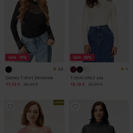
Sale
-70%
Sale
-30%
4,8
5
Dames T-shirt Destanee
T-shirt ONLY Lea
Korting
Oorspronkelijke prijs
Korting
Oorspronkelijke prijs
11,10 €
36,99 €
18,19 €
25,99 €
LIMITED