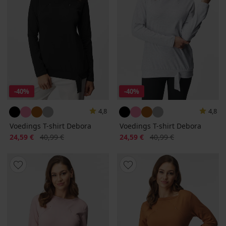
-40%
-40%
4,8
4,8
Voedings T-shirt Debora
Voedings T-shirt Debora
Korting
Oorspronkelijke prijs
Korting
Oorspronkelijke prijs
24,59 €
40,99 €
24,59 €
40,99 €