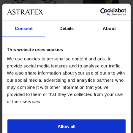
Consent
Details
About
This website uses cookies
Sale
-30%
We use cookies to personalise content and ads, to
provide social media features and to analyse our traffic.
4,6
5
We also share information about your use of our site with
T-shirt ONLY Lea
our social media, advertising and analytics partners who
Katoenen T-shirt Pieces
Korting
Oorspronkelijke prijs
18,19 €
25,99 €
Rukado
may combine it with other information that you’ve
18,99 €
provided to them or that they’ve collected from your use
of their services.
Allow all