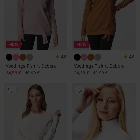
-40%
-40%
4,8
4,8
Voedings T-shirt Debora
Voedings T-shirt Debora
Korting
Oorspronkelijke prijs
Korting
Oorspronkelijke prijs
24,59 €
40,99 €
24,59 €
40,99 €