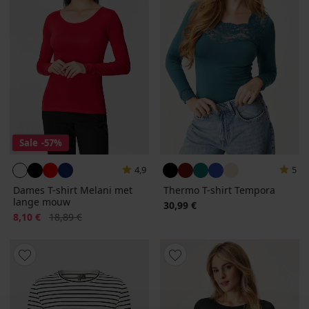
Sale
-57%
4,9
5
Dames T-shirt Melani met
Thermo T-shirt Tempora
lange mouw
30,99 €
Korting
Oorspronkelijke prijs
8,10 €
18,89 €