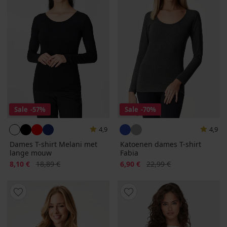
Sale
-57%
Sale
-70%
4,9
4,9
Dames T-shirt Melani met
Katoenen dames T-shirt
lange mouw
Fabia
Korting
Oorspronkelijke prijs
Korting
Oorspronkelijke prijs
8,10 €
18,89 €
6,90 €
22,99 €