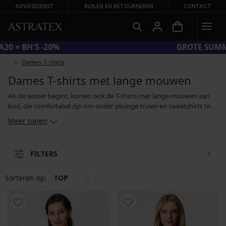
ADVIESDIENST
RUILEN EN RETOURNEREN
CONTACT
CODE BRA20 = BH'S -20%
Dames T-shirts
Dames T-shirts met lange mouwen
Als de winter begint, komen ook de T-shirts met lange mouwen aan
bod, die comfortabel zijn om onder pluizige truien en sweatshirts te
dragen. Maar deze shirts doen het ook prima op zichzelf, bijvoorbeeld
Meer tonen
in combinatie met jeans, formele broeken en rokken. In ons
assortiment vind je effen katoenen T-shirts met lange mouwen in één
kleur, gedessineerde blouses en topjes met tule, kant of interessante
FILTERS
uitsnijdingen. En tijdens de wintersport word je warmgehouden door
thermo-T-shirts van functionele materialen.
Sorteren op:
TOP