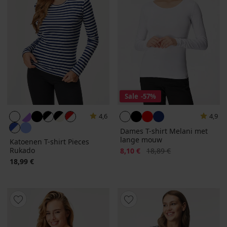
Sale
-57%
4,6
4,9
Dames T-shirt Melani met
lange mouw
Katoenen T-shirt Pieces
Rukado
Korting
Oorspronkelijke prijs
8,10 €
18,89 €
18,99 €