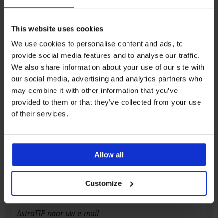
This website uses cookies
5% van de aankoop
Kopen zonder risico
We use cookies to personalise content and ads, to
provide social media features and to analyse our traffic.
Voordelige
We also share information about your use of our site with
Slimme maattabel
verzendkosten
our social media, advertising and analytics partners who
may combine it with other information that you’ve
provided to them or that they’ve collected from your use
Klantenservice
of their services.
Op werkdagen van 8.00 tot 16.00 uur
info@astratex.nl
Allow all
Newsletter
Customize
Mis geen enkele korting