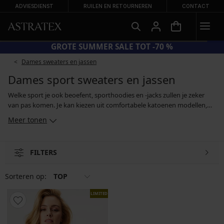
ADVIESDIENST
RUILEN EN RETOURNEREN
CONTACT
GROTE SUMMER SALE TOT -70 %
Dames sweaters en jassen
Dames sport sweaters en jassen
Welke sport je ook beoefent, sporthoodies en -jacks zullen je zeker
van pas komen. Je kan kiezen uit comfortabele katoenen modellen,
fleecejacks en hoodies of andere modellen gemaakt van functionele
Meer tonen
materialen. Deze materialen hebben de eigenschap vocht van het
lichaam af te voeren en snel te drogen. Of je nu de voorkeur geeft
aan modellen met rits of modellen die je over je hoofd heen aantrekt,
FILTERS
voor effen basiskleuren of gedessineerde modellen, in ons ruimte
assortiment vind je zeker iets van je gading.
Sorteren op:
TOP
LIMITED