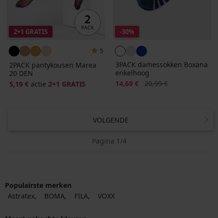
2+1 GRATIS
-30%
5
3PACK damessokken Boxana
2PACK pantykousen Marea
enkelhoog
20 DEN
Korting
Oorspronkelijke prijs
14,69 €
20,99 €
5,19 €
actie
2+1 GRATIS
VOLGENDE
Pagina 1/4
Populairste merken
Astratex
BOMA
FILA
VOXX