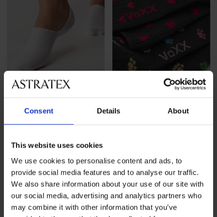
2+1 GRATIS
2+1 GRATIS
Consent
Details
About
4,9
2PACK katoenen
3PACK bamboe voetjes
damessokken Agapi kort
Milena
This website uses cookies
10,99 €
actie
2+1 GRATIS
12,99 €
actie
2+1 GRATIS
We use cookies to personalise content and ads, to
LIMITED
provide social media features and to analyse our traffic.
We also share information about your use of our site with
our social media, advertising and analytics partners who
may combine it with other information that you’ve