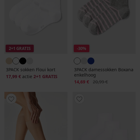
2+1 GRATIS
-30%
3PACK sokken Floui kort
3PACK damessokken Boxana
enkelhoog
17,99 €
actie
2+1 GRATIS
Korting
Oorspronkelijke prijs
14,69 €
20,99 €