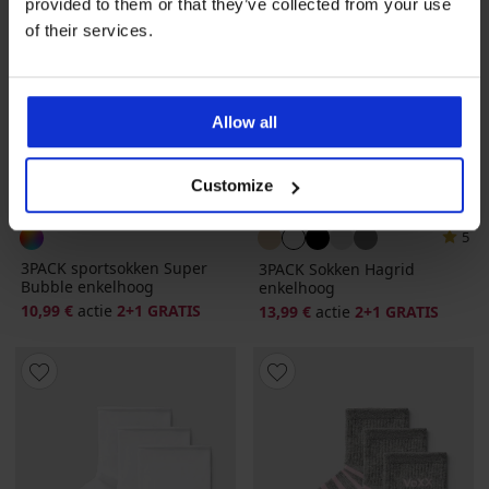
provided to them or that they’ve collected from your use
of their services.
Allow all
Customize
2+1 GRATIS
2+1 GRATIS
5
3PACK sportsokken Super
3PACK Sokken Hagrid
Bubble enkelhoog
enkelhoog
10,99 €
actie
2+1 GRATIS
13,99 €
actie
2+1 GRATIS