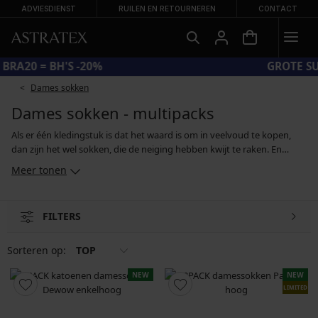
ADVIESDIENST
RUILEN EN RETOURNEREN
CONTACT
CODE BRA20 = BH'S -20%
Dames sokken
Dames sokken - multipacks
Als er één kledingstuk is dat het waard is om in veelvoud te kopen,
dan zijn het wel sokken, die de neiging hebben kwijt te raken. En
omdat je in de koudere maanden niet zonder kan, kan je maar beter
Meer tonen
een voorraadje bij de hand hebben. Je kan ze natuurlijk ook als
praktisch cadeau aan je dierbaren geven. In ons assortiment vind je
voordelige verpakkingen van twee, drie of vier paar sokken, in
FILTERS
klassieke, sport- of polyamide-uitvoeringen.
Sorteren op:
TOP
NEW
NEW
LIMITED