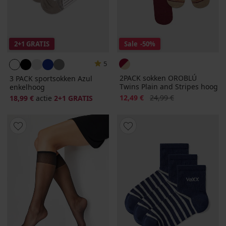
2+1 GRATIS
Sale
-50%
5
2PACK sokken OROBLÚ
3 PACK sportsokken Azul
Twins Plain and Stripes hoog
enkelhoog
Korting
Oorspronkelijke prijs
12,49 €
24,99 €
18,99 €
actie
2+1 GRATIS