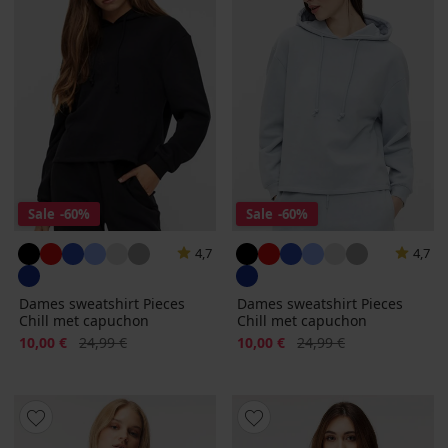
Sale
-60%
Sale
-60%
4,7
4,7
Dames sweatshirt Pieces
Dames sweatshirt Pieces
Chill met capuchon
Chill met capuchon
Korting
Oorspronkelijke prijs
Korting
Oorspronkelijke prijs
10,00 €
24,99 €
10,00 €
24,99 €