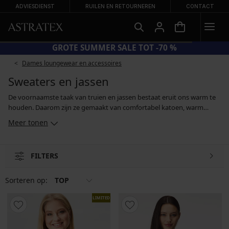
ADVIESDIENST
RUILEN EN RETOURNEREN
CONTACT
GROTE SUMMER SALE TOT -70 %
Dames loungewear en accessoires
Sweaters en jassen
De voornaamste taak van truien en jassen bestaat eruit ons warm te
houden. Daarom zijn ze gemaakt van comfortabel katoen, warm
fleece of functionele materialen. Deze laatste materialen voeren
Meer tonen
dankzij hun bijzondere eigenschappen op betrouwbare wijze vocht
van het lichaam af, maar ze hebben ook speciale verzorging nodig.
Volg daarom bij het wassen altijd de aanwijzingen van de fabrikant
FILTERS
op. Het assortiment omvat basismodellen die geschikt zijn voor
dagelijks gebruik, maar ook sportieve hoodies en jacks. Er is keuze te
over, zelfs als je liever iets draagt dat je over je hoofd heen aandoet, of
Sorteren op:
TOP
met behulp van een rits.
LIMITED