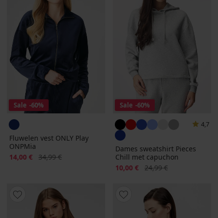
Sale
-60%
Sale
-60%
4,7
Fluwelen vest ONLY Play
ONPMia
Dames sweatshirt Pieces
Korting
Oorspronkelijke prijs
14,00 €
34,99 €
Chill met capuchon
Korting
Oorspronkelijke prijs
10,00 €
24,99 €