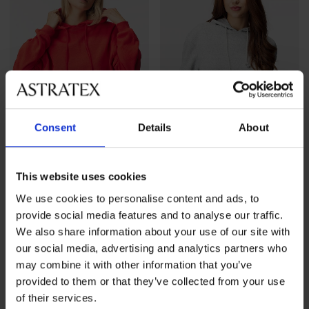
Consent
Details
About
Sale
-60%
Sale
-60%
This website uses cookies
4,7
4,7
We use cookies to personalise content and ads, to
provide social media features and to analyse our traffic.
Dames sweatshirt Pieces
Dames sweatshirt Pieces
We also share information about your use of our site with
Chill met capuchon
Chill met capuchon
Korting
Oorspronkelijke prijs
Korting
Oorspronkelijke prijs
our social media, advertising and analytics partners who
10,00 €
24,99 €
10,00 €
24,99 €
may combine it with other information that you’ve
provided to them or that they’ve collected from your use
of their services.