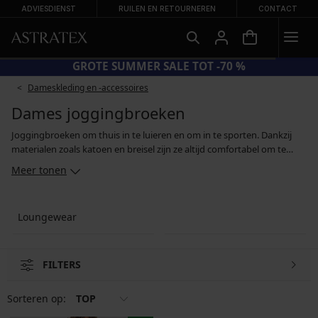
ADVIESDIENST
RUILEN EN RETOURNEREN
CONTACT
GROTE SUMMER SALE TOT -70 %
Dameskleding en -accessoires
Dames joggingbroeken
Joggingbroeken om thuis in te luieren en om in te sporten. Dankzij
materialen zoals katoen en breisel zijn ze altijd comfortabel om te
dragen. Of je nu kiest voor lossere en luchtige broeken of voor
Meer tonen
modellen met strakkere pijpen die zijn afgewerkt met een manchet.
Naast de materialen zorgt ook de elastische tailleband, of het
trekkoord, voor een comfortabele pasvorm. In de koudere maanden
Loungewear
blijf je heerlijk warm in een met zachte fleece gevoerde joggingbroek.
FILTERS
Sorteren op:
TOP