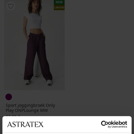
NEW
LIMITED
Sport joggingbroek Only
Play ONPLounge MW
36,99 €