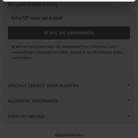
Mis geen enkele korting
IK WIL ME ABONNEREN
Ik wil me inschrijven voor de nieuwsbrief met informatie over
e
aanbiedingen, kortingen en sales. Je kunt je op elk moment gratis
uitschrijven.
SPECIALE SERVICE VOOR KLANTEN
ALGEMENE INFORMATIE
OVER HET BEDRIJF
Betaalmethoden