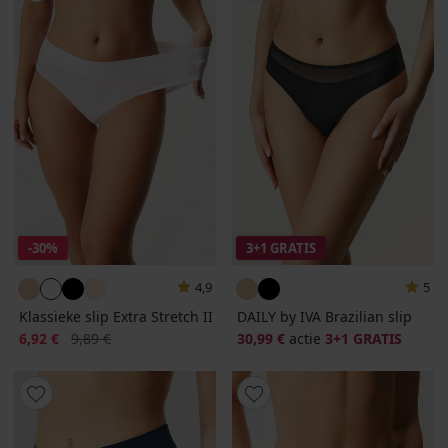
-30%
3+1 GRATIS
4,9
5
Klassieke slip Extra Stretch II
DAILY by IVA Brazilian slip
Korting
Oorspronkelijke prijs
6,92 €
9,89 €
30,99 €
actie
3+1 GRATIS