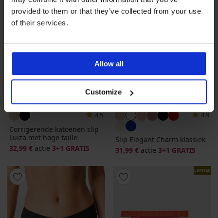
provided to them or that they’ve collected from your use
of their services.
Allow all
Customize
3+1 GRATIS
3+1 GRATIS
4,5
4,9
Corrigerende katoenen slip
Luiza met hoge taille
Slip Elegant Charm klassiek
32,99 €
actie
3+1 GRATIS
31,99 €
actie
3+1 GRATIS
LIMITED