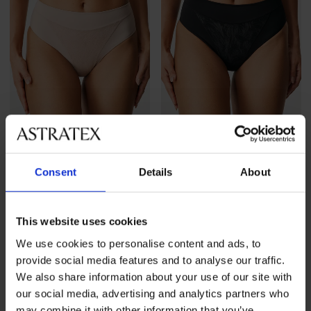
3+1 GRATIS
3+1 GRATIS
Consent
Details
About
5
5
Klassieke slip Violeta met
Klassieke slip Violeta met
hoge taille
hoge taille
This website uses cookies
18,99 €
actie
3+1 GRATIS
18,99 €
actie
3+1 GRATIS
We use cookies to personalise content and ads, to
provide social media features and to analyse our traffic.
We also share information about your use of our site with
our social media, advertising and analytics partners who
may combine it with other information that you’ve