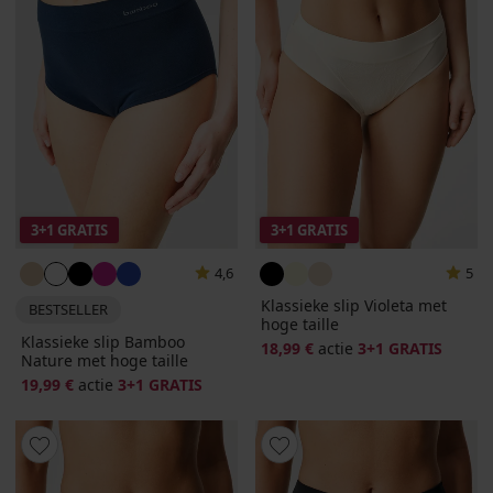
3+1 GRATIS
3+1 GRATIS
4,6
5
Klassieke slip Violeta met
BESTSELLER
hoge taille
Klassieke slip Bamboo
18,99 €
actie
3+1 GRATIS
Nature met hoge taille
19,99 €
actie
3+1 GRATIS