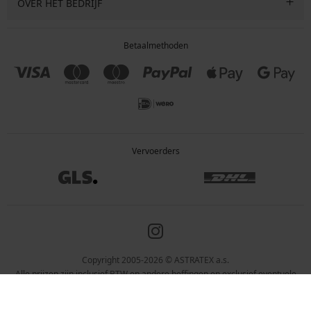
OVER HET BEDRIJF
Betaalmethoden
Vervoerders
Copyright 2005-2026 © ASTRATEX a.s.
Alle prijzen zijn inclusief BTW en andere heffingen en exclusief eventuele
verzendkosten en servicekosten.
Programia – webshops