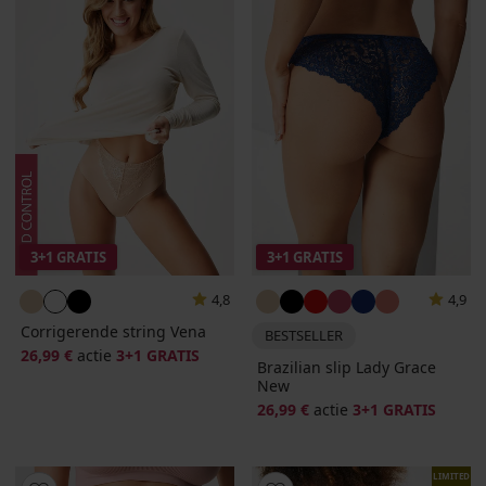
3+1 GRATIS
3+1 GRATIS
4,8
4,9
Corrigerende string Vena
BESTSELLER
26,99 €
actie
3+1 GRATIS
Brazilian slip Lady Grace
New
26,99 €
actie
3+1 GRATIS
LIMITED