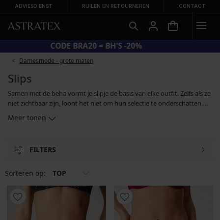
ADVIESDIENST
RUILEN EN RETOURNEREN
CONTACT
CODE BRA20 = BH'S -20%
Damesmode - grote maten
Slips
Samen met de beha vormt je slipje de basis van elke outfit. Zelfs als ze
niet zichtbaar zijn, loont het niet om hun selectie te onderschatten.
Het ideale slipje is een slipje dat zo goed past dat je bijna niet merkt
Meer tonen
dat je het draagt. Terwijl sommige vrouwen de voorkeur geven aan
een hogere snit, geven anderen de voorkeur aan kanten, Braziliaanse
of Franse slipjes. Ook de keuze van het materiaal is belangrijk, en
FILTERS
daarom vind je zowel slipjes van natuurlijk katoen en van
bamboevezels als modellen van moderne synthetische materialen die
je zullen overtuigen door hun zachtheid.
Sorteren op:
TOP