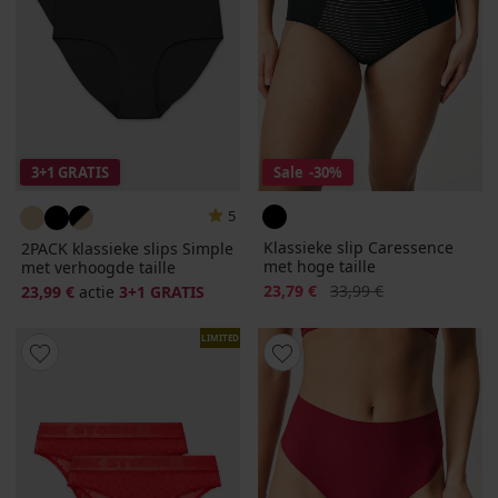
3+1 GRATIS
Sale
-30%
5
Klassieke slip Caressence
2PACK klassieke slips Simple
met hoge taille
met verhoogde taille
Korting
Oorspronkelijke prijs
23,79 €
33,99 €
23,99 €
actie
3+1 GRATIS
LIMITED