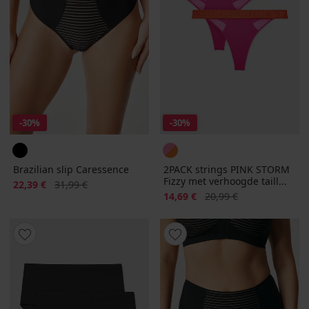
-30%
-30%
Brazilian slip Caressence
2PACK strings PINK STORM
Fizzy met verhoogde taill...
Korting
Oorspronkelijke prijs
22,39 €
31,99 €
Korting
Oorspronkelijke prijs
14,69 €
20,99 €