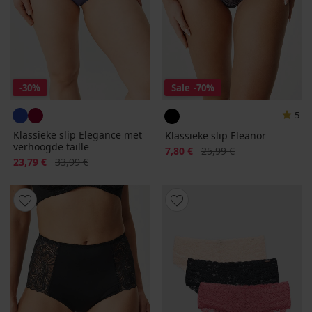
-30%
Sale
-70%
5
Klassieke slip Elegance met
Klassieke slip Eleanor
verhoogde taille
Korting
Oorspronkelijke prijs
7,80 €
25,99 €
Korting
Oorspronkelijke prijs
23,79 €
33,99 €