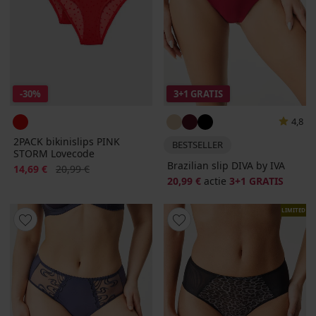
-30%
3+1 GRATIS
4,8
2PACK bikinislips PINK
BESTSELLER
STORM Lovecode
Brazilian slip DIVA by IVA
Korting
Oorspronkelijke prijs
14,69 €
20,99 €
20,99 €
actie
3+1 GRATIS
LIMITED