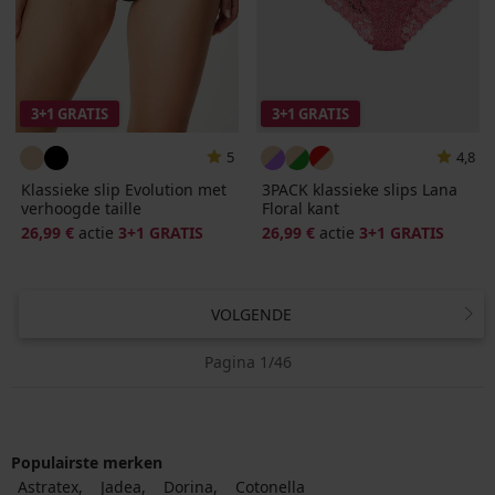
3+1 GRATIS
3+1 GRATIS
5
4,8
Klassieke slip Evolution met
3PACK klassieke slips Lana
verhoogde taille
Floral kant
26,99 €
actie
3+1 GRATIS
26,99 €
actie
3+1 GRATIS
VOLGENDE
Pagina 1/46
Populairste merken
Astratex
Jadea
Dorina
Cotonella