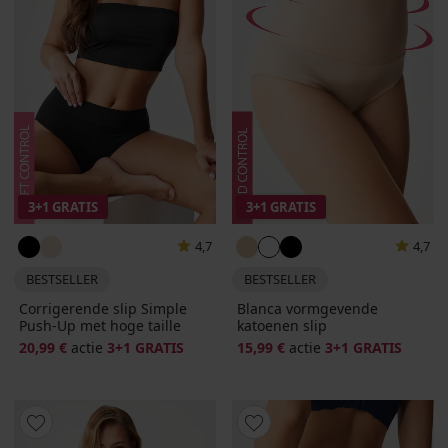
3+1 GRATIS
3+1 GRATIS
4,7
4,7
BESTSELLER
BESTSELLER
Corrigerende slip Simple
Blanca vormgevende
Push-Up met hoge taille
katoenen slip
20,99 €
actie
3+1 GRATIS
15,99 €
actie
3+1 GRATIS