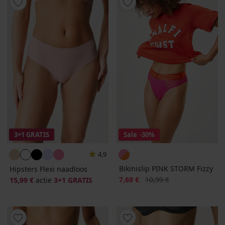
3+1 GRATIS
Sale
-30%
4,9
Bikinislip PINK STORM Fizzy
Hipsters Flexi naadloos
Korting
Oorspronkelijke prijs
7,69 €
10,99 €
15,99 €
actie
3+1 GRATIS