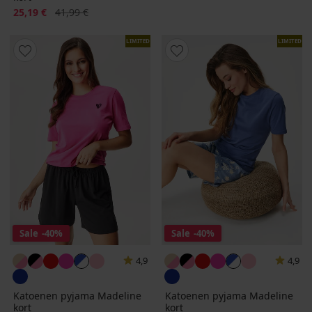
Korting
Oorspronkelijke prijs
25,19 €
41,99 €
LIMITED
LIMITED
Sale
-40%
Sale
-40%
4,9
4,9
Katoenen pyjama Madeline
Katoenen pyjama Madeline
kort
kort