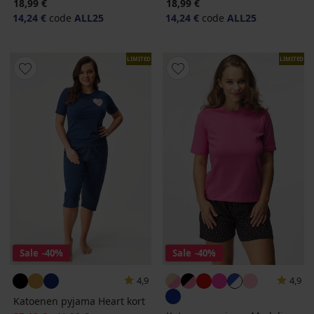
18,99 €
18,99 €
14,24 €
code
ALL25
14,24 €
code
ALL25
LIMITED
LIMITED
Sale
-40%
Sale
-40%
4,9
4,9
Katoenen pyjama Heart kort