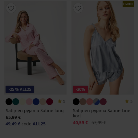
LIMITED
-25 % ALL25
-30%
5
5
Satijnen pyjama Satine lang
Satijnen pyjama Satine Line
kort
65,99 €
Korting
Oorspronkelijke prijs
40,59 €
57,99 €
49,49 €
code
ALL25