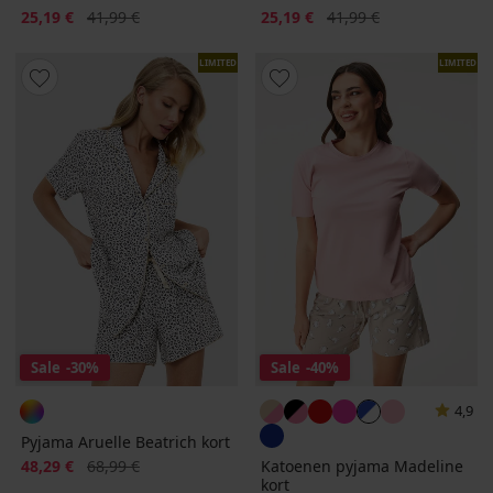
Korting
Oorspronkelijke prijs
Korting
Oorspronkelijke prijs
25,19 €
41,99 €
25,19 €
41,99 €
LIMITED
LIMITED
Sale
-30%
Sale
-40%
4,9
Pyjama Aruelle Beatrich kort
Korting
Oorspronkelijke prijs
48,29 €
68,99 €
Katoenen pyjama Madeline
kort