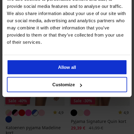
Korting
Oorspronkelijke prijs
25,19 €
41,99 €
provide social media features and to analyse our traffic.
We also share information about your use of our site with
LIMITED
our social media, advertising and analytics partners who
may combine it with other information that you’ve
provided to them or that they’ve collected from your use
of their services.
Allow all
Customize
Sale
-40%
Sale
-30%
4,9
4,9
Pyjama Signature Quin kort
Katoenen pyjama Madeline
Korting
Oorspronkelijke prijs
29,39 €
41,99 €
kort