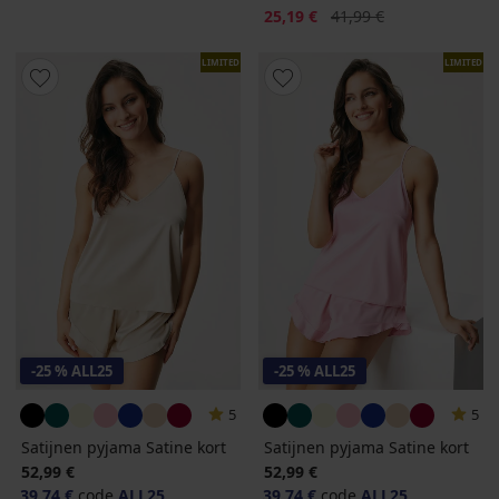
Korting
Oorspronkelijke prijs
25,19 €
41,99 €
LIMITED
LIMITED
-25 % ALL25
-25 % ALL25
5
5
Satijnen pyjama Satine kort
Satijnen pyjama Satine kort
52,99 €
52,99 €
39,74 €
code
ALL25
39,74 €
code
ALL25