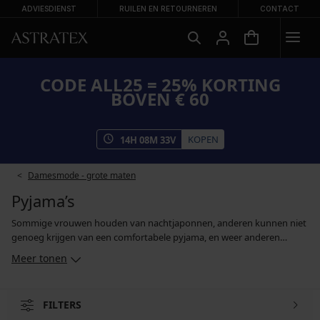
ADVIESDIENST
RUILEN EN RETOURNEREN
CONTACT
CODE ALL25 = 25% KORTING
BOVEN € 60
KOPEN
14
H
08
M
31
V
Damesmode - grote maten
Pyjama’s
Sommige vrouwen houden van nachtjaponnen, anderen kunnen niet
genoeg krijgen van een comfortabele pyjama, en weer anderen
maken afwisselend gebruik van beide mogelijkheden. Als je meer van
Meer tonen
pyjama's houdt, ben je hier aan het juiste adres. Je kan kiezen uit
pyjama's voor dames in alle soorten en maten - van comfortabele
katoenen exemplaren, via sexy satijnen pyjama's tot
FILTERS
zwangerschapsmodellen voor aanstaande moeders en ontwerpen