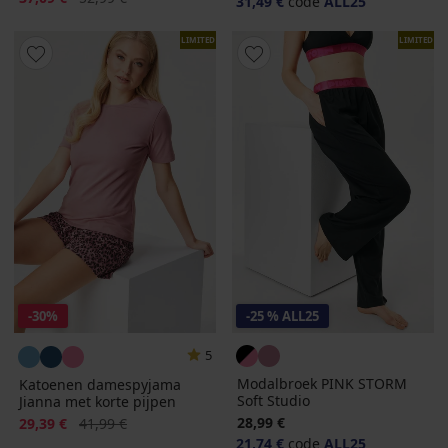
31,49 €
code
ALL25
LIMITED
LIMITED
-30%
-25 % ALL25
5
Modalbroek PINK STORM
Katoenen damespyjama
Soft Studio
Jianna met korte pijpen
Korting
Oorspronkelijke prijs
28,99 €
29,39 €
41,99 €
21,74 €
code
ALL25