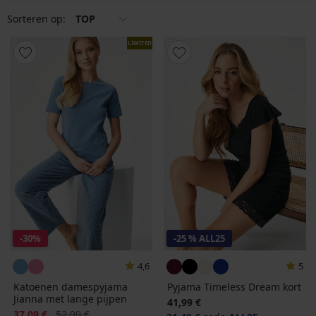
voor volslanke vrouwen. Of je nu een fan bent van minimalisme of
meer sierlijke romantiek, je zal bij ons zeker je favoriete pyjama
Sorteren op:
TOP
vinden.
LIMITED
-30%
-25 % ALL25
4,6
5
Katoenen damespyjama
Pyjama Timeless Dream kort
Jianna met lange pijpen
41,99 €
Korting
Oorspronkelijke prijs
37,09 €
52,99 €