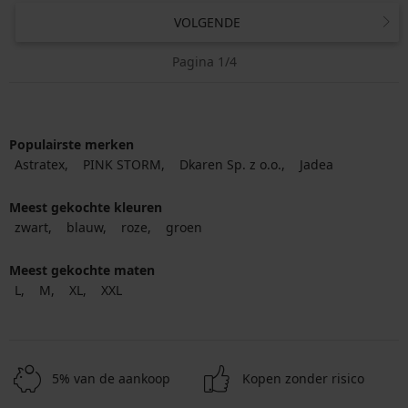
VOLGENDE
Pagina 1/4
Populairste merken
Astratex
PINK STORM
Dkaren Sp. z o.o.
Jadea
Meest gekochte kleuren
zwart
blauw
roze
groen
Meest gekochte maten
L
M
XL
XXL
5% van de aankoop
Kopen zonder risico