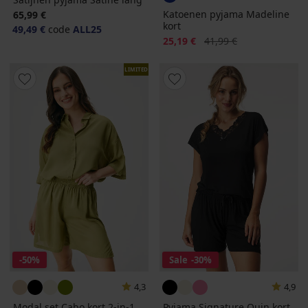
Katoenen pyjama Madeline
65,99 €
kort
49,49 €
code
ALL25
Korting
Oorspronkelijke prijs
25,19 €
41,99 €
LIMITED
-50%
Sale
-30%
4,3
4,9
Modal set Cabo kort 2-in-1
Pyjama Signature Quin kort