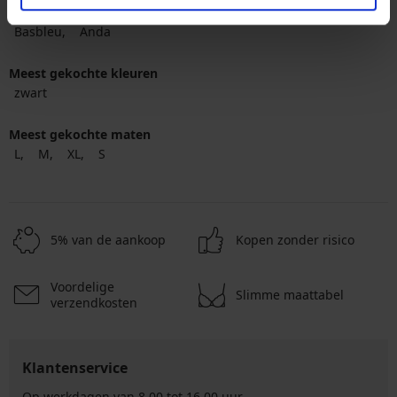
Populairste merken
Basbleu
Anda
Meest gekochte kleuren
zwart
Meest gekochte maten
L
M
XL
S
5% van de aankoop
Kopen zonder risico
Voordelige
Slimme maattabel
verzendkosten
Klantenservice
Op werkdagen van 8.00 tot 16.00 uur