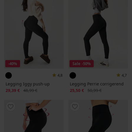
-40%
Sale
-50%
4,8
4,7
Legging Iggy push-up
Legging Perrie corrigerend
Korting
Oorspronkelijke prijs
Korting
Oorspronkelijke prijs
29,39 €
48,99 €
25,50 €
50,99 €