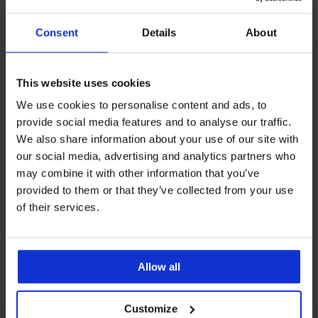
Consent
Details
About
This website uses cookies
We use cookies to personalise content and ads, to
provide social media features and to analyse our traffic.
Sale
-50%
Sale
-70%
We also share information about your use of our site with
4,8
4,5
our social media, advertising and analytics partners who
Legging Emily gewatteerd,
Legging Justine corrigerend
may combine it with other information that you’ve
corrigerend
Korting
Oorspronkelijke prijs
13,50 €
44,99 €
provided to them or that they’ve collected from your use
Korting
Oorspronkelijke prijs
18,00 €
35,99 €
of their services.
Allow all
Customize