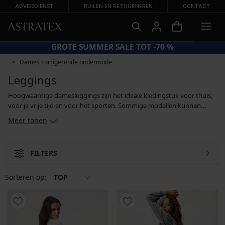
ADVIESDIENST
RUILEN EN RETOURNEREN
CONTACT
GROTE SUMMER SALE TOT -70 %
Dames corrigerende ondermode
Leggings
Hoogwaardige damesleggings zijn het ideale kledingstuk voor thuis,
voor je vrije tijd en voor het sporten. Sommige modellen kunnen
echter ook op je werk gedragen worden, of als onderdeel van een
Meer tonen
casual outfit bij het doen van je dagelijkse boodschappen. Naast
comfortabele katoenen leggings vind je in ons aanbod ook
sportleggings van functionele materialen en modellen met een push-
FILTERS
upeffect, die dankzij een speciale snit je billen accentueren en liften. Je
kan kiezen uit effen klassiekers en bedrukte leggings.
Sorteren op:
TOP