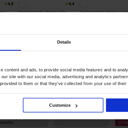
4,8
4,4
ena
Corrigerende string Leila
Corrigerende string Lase
cut Exclusive met hoge ta
22,99 €
49,99 €
Ontdek vergelijkbare stukken
Details
e content and ads, to provide social media features and to analy
 our site with our social media, advertising and analytics partn
 provided to them or that they’ve collected from your use of their
Customize
stseller
3+1 G