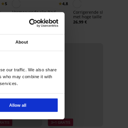
5
4,8
r
Vormgevende slip Rayl
Corrigerende slip Medianna
ille
met hoge taille
28,99 €
26,99 €
About
se our traffic. We also share
ers who may combine it with
 services.
Allow all
RATIS
3+1 GRATIS