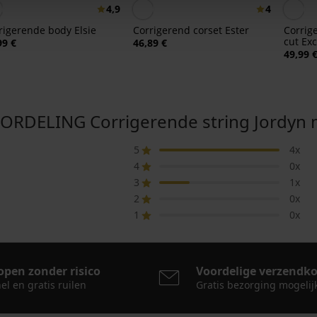
4,9
4
rigerende body Elsie
Corrigerend corset Ester
Corrig
cut Exc
99 €
46,89 €
49,99 
DELING Corrigerende string Jordyn me
5
4x
4
0x
3
1x
2
0x
1
0x
open zonder risico
Voordelige verzendk
el en gratis ruilen
Gratis bezorging mogelij