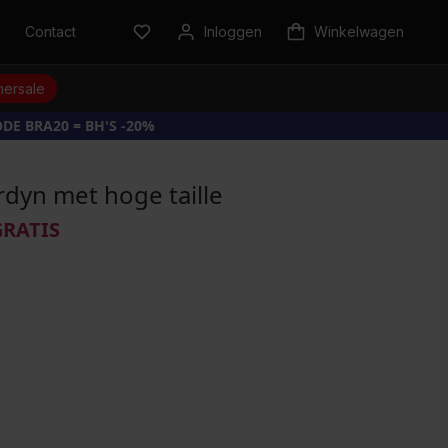
n
Contact
Inloggen
Winkelwagen
ersale
DE BRA20 = BH'S -20%
rdyn met hoge taille
GRATIS