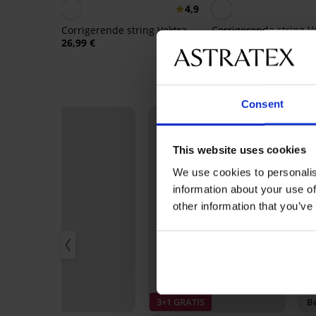
4,9
Corrigerende string Vektra
Corrigerende string V
26,99 €
26,99 €
Consent
This website uses cookies
We use cookies to personalis
information about your use of
other information that you’ve
3+1 GRATIS
3+1 GRATIS
Be