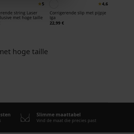
5
4,6
erende string Laser
Corrigerende slip met pijpje
lusive met hoge taille
Iga
€
22,99 €
t hoge taille
osten
Slimme maattabel
k
Vind de maat die precies past