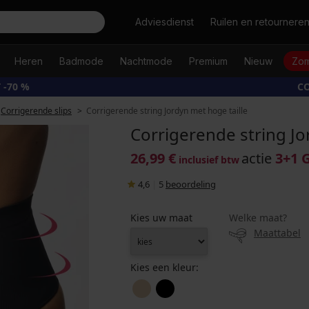
Zoeken
Adviesdienst
Ruilen en retournere
Heren
Badmode
Nachtmode
Premium
Nieuw
Zom
 -70 %
CO
Corrigerende slips
Corrigerende string Jordyn met hoge taille
Corrigerende string Jo
26,99 €
actie
3+1 
inclusief btw
4,6
|
5
beoordeling
Kies uw maat
Welke maat?
Maattabel
Kies een kleur: