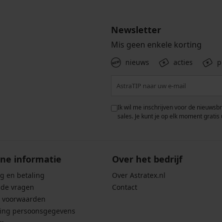
Newsletter
Mis geen enkele korting
nieuws
acties
p
 met de verwerking van
Ik wil me inschrijven voor de nieuwsb
rwaarden voor de
bescherming van
sales. Je kunt je op elk moment gratis 
ne informatie
Over het bedrijf
g en betaling
Over Astratex.nl
lde vragen
Contact
 voorwaarden
ing persoonsgegevens