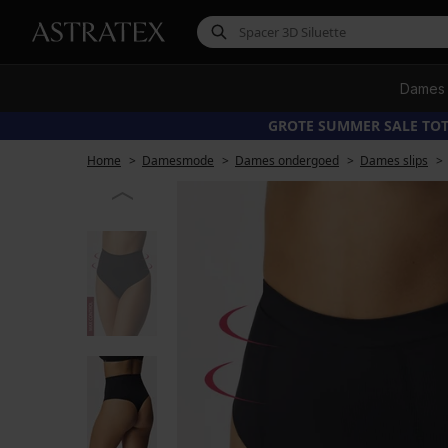
Dames
GROTE SUMMER SALE TOT
Home
Damesmode
Dames ondergoed
Dames slips