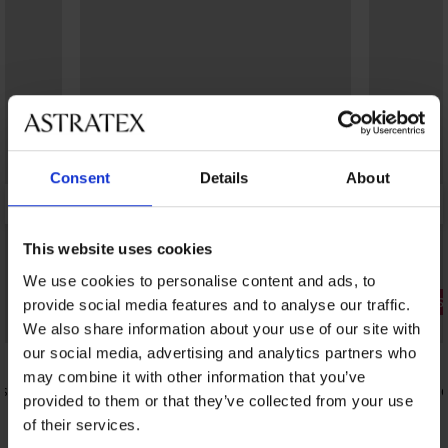
Consent
Details
About
This website uses cookies
We use cookies to personalise content and ads, to
3+1 GRATIS
provide social media features and to analyse our traffic.
3+1 GRATIS
Bestseller
We also share information about your use of our site with
our social media, advertising and analytics partners who
4,8
4,9
may combine it with other information that you’ve
slip
3PACK corrigerende slips Iga
Corrigerend
provided to them or that they’ve collected from your use
40,99 €
14,99 €
of their services.