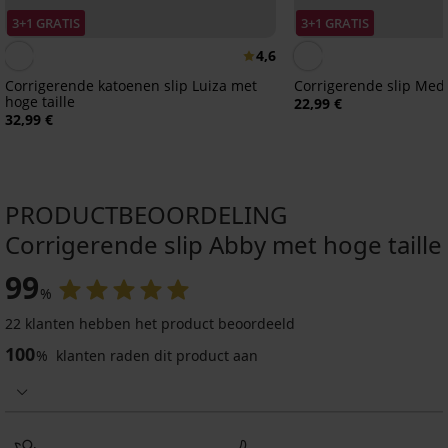
3+1 GRATIS
3+1 GRATIS
4,6
Corrigerende katoenen slip Luiza met
Corrigerende slip Med
hoge taille
22,99 €
32,99 €
PRODUCTBEOORDELING
Corrigerende slip Abby met hoge taille
3+1 GRATIS
3+1 GRATIS
99
%
4,6
4,6
22 klanten hebben het product beoordeeld
100
%
klanten raden dit product aan
Corrigerende
slip
Vormgevende
Push-
slip
Up
Suprima
12,99
26,99