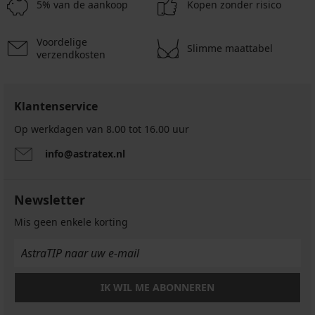
€
€
5% van de aankoop
Kopen zonder risico
actie
actie
3+1
3+1
Voordelige
GRATIS
GRATIS
Slimme maattabel
verzendkosten
Klantenservice
Op werkdagen van 8.00 tot 16.00 uur
info@astratex.nl
Newsletter
Mis geen enkele korting
IK WIL ME ABONNEREN