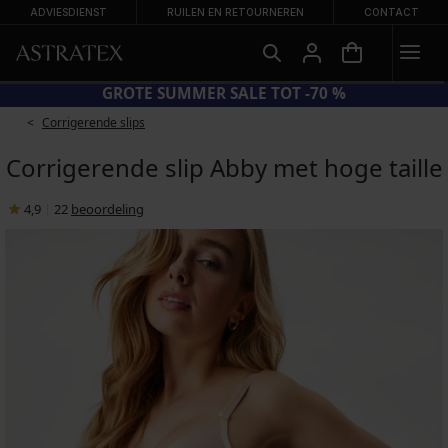
ADVIESDIENST
RUILEN EN RETOURNEREN
CONTACT
CODE BRA20 = BH'S -20%
Corrigerende slips
Corrigerende slip Abby met hoge taille
4,9
|
22
beoordeling