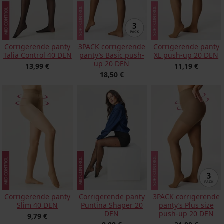
Corrigerende panty
3PACK corrigerende
Corrigerende panty
Talia Control 40 DEN
panty’s Basic push-
XL push-up 20 DEN
up 20 DEN
13,99 €
11,19 €
18,50 €
Corrigerende panty
Corrigerende panty
3PACK corrigerende
Slim 40 DEN
Puntina Shaper 20
panty’s Plus size
DEN
push-up 20 DEN
9,79 €