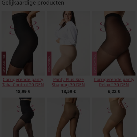
Gelijkaardige producten
Corrigerende panty
Panty Plus Size
Corrigerende panty
Talia Control 20 DEN
Shaping 30 DEN
Relax I 30 DEN
18,99 €
13,59 €
6,22 €