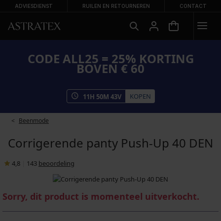
ADVIESDIENST
RUILEN EN RETOURNEREN
CONTACT
CODE ALL25 = 25% KORTING
BOVEN € 60
KOPEN
11
H
50
M
43
V
Beenmode
Corrigerende panty Push-Up 40 DEN
4,8
|
143
beoordeling
Sorry, dit product is momenteel uitverkocht.