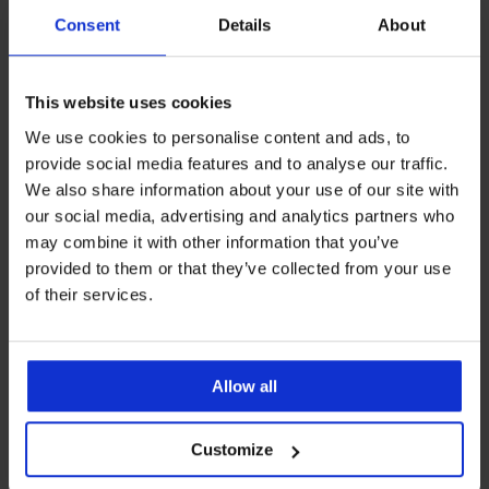
Consent
Details
About
This website uses cookies
We use cookies to personalise content and ads, to
provide social media features and to analyse our traffic.
We also share information about your use of our site with
our social media, advertising and analytics partners who
may combine it with other information that you’ve
4,9
4,9
provided to them or that they’ve collected from your use
Corrigerend korset met slip
Corrigerend korset met slip
of their services.
Elegant Shape
Elegant Shape
52,99 €
52,99 €
Allow all
Customize