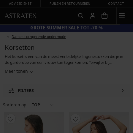
ADVIESDIENST
RUILEN EN RETOURNEREN
CONTACT
GROTE SUMMER SALE TOT -70 %
Dames corrigerende ondermode
Korsetten
Het korset is een van de meest verleidelijke lingeriestukken die je in
de garderobe van een vrouw kan tegenkomen. Terwijl er bij
historische korsetten weinig sprake was van comfort, zijn moderne
Meer tonen
korsetten ontworpen om het vrouwelijk lichaam te respecteren, het
te ondersteunen en er zo comfortabel mogelijk voor te zijn. In ons
assortiment vind je sexy korsetten van kant en satijn met
FILTERS
kousenbanden, maar ook corrigerende modellen die de taille
afslanken en accentueren. Dit geeft je figuur een aantrekkelijke
zandlopervorm.
Sorteren op:
TOP