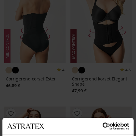
4
4,6
Corrigerend corset Ester
Corrigerend korset Elegant
Shape
46,89 €
47,99 €