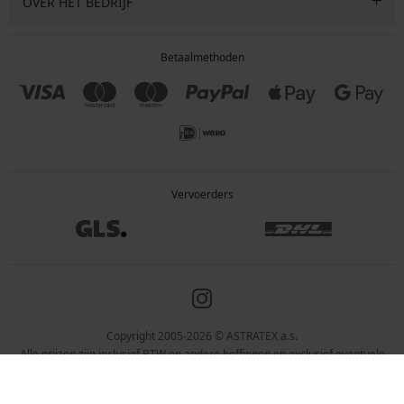
OVER HET BEDRIJF
Betaalmethoden
Vervoerders
Copyright 2005-2026 © ASTRATEX a.s.
Alle prijzen zijn inclusief BTW en andere heffingen en exclusief eventuele
verzendkosten en servicekosten.
Programia – webshops