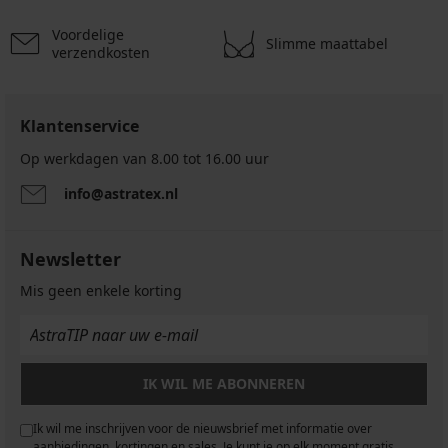
Voordelige
Slimme maattabel
verzendkosten
Klantenservice
Op werkdagen van 8.00 tot 16.00 uur
info@astratex.nl
Newsletter
Mis geen enkele korting
IK WIL ME ABONNEREN
Ik wil me inschrijven voor de nieuwsbrief met informatie over
aanbiedingen, kortingen en sales. Je kunt je op elk moment gratis