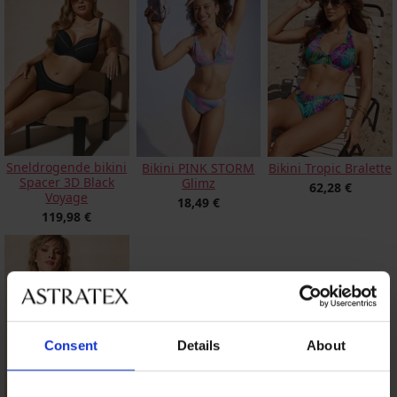
Sneldrogende bikini
Bikini PINK STORM
Bikini Tropic Bralette
Spacer 3D Black
Glimz
62,28 €
Voyage
18,49 €
119,98 €
Consent
Details
About