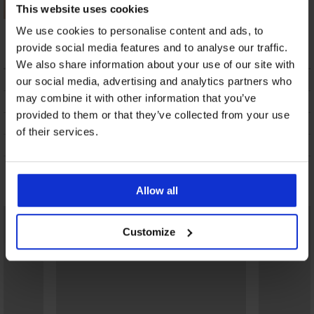
This website uses cookies
Bikini Tropic Glow
We use cookies to personalise content and ads, to
25,18 €
provide social media features and to analyse our traffic.
We also share information about your use of our site with
BESCHRIJVING
our social media, advertising and analytics partners who
may combine it with other information that you’ve
VERZENDING EN BETALING
provided to them or that they’ve collected from your use
RUILEN
of their services.
ONDERHOUD EN WASSEN
Misschien vindt u dit ook leuk
Allow all
Customize