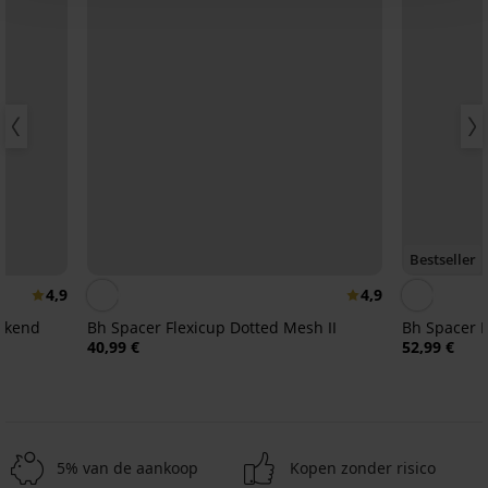
Bestseller
4,9
4,9
akend
Bh Spacer Flexicup Dotted Mesh II
B
40,99 €
52,99 €
5% van de aankoop
Kopen zonder risico