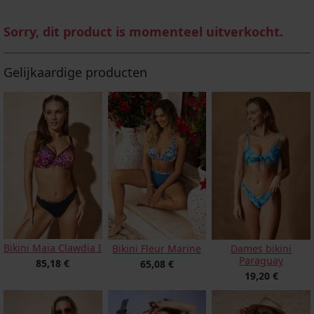
Sorry, dit product is momenteel uitverkocht.
Gelijkaardige producten
Bikini Maia Clawdia I
Bikini Fleur Marine
Dames bikini
Paraguay
85,18 €
65,08 €
19,20 €