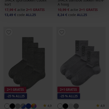
3PACK sportsokken Codex
3PACK bamboe sokken MEN-
kort
A hoog
17,99 €
actie
2+1 GRATIS
10,99 €
actie
2+1 GRATIS
13,49 €
code
ALL25
8,24 €
code
ALL25
2+1 GRATIS
2+1 GRATIS
-25 % ALL25
-25 % ALL25
4,9
4,9