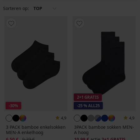
dan voor kleurige, vrolijke patronen.
Sorteren op:
TOP
2+1 GRATIS
-30%
-25 % ALL25
4,9
4,9
3 PACK bamboe enkelsokken
3PACK bamboe sokken MEN-
MEN-A enkelhoog
A hoog
Korting
Oorspronkelijke prijs
6,50 €
9,29 €
10,99 €
actie
2+1 GRATIS