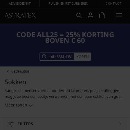
ADVIESDIENST
RUILEN EN RETOURNEREN
CONTACT
CODE ALL25 = 25% KORTING
BOVEN € 60
KOPEN
14
H
55
M
13
V
Cadeautips
Sokken
Aangezien mensenvoeten honderden kilometers per jaar afleggen,
mag je ze best een beetje verwennen met een paar sokken van goede
kwaliteit. Ons assortiment omvat herensokken voor verschillende
Meer tonen
gelegenheden - formele sokken voor je werk en voor formele
gelegenheden, sportsokken voor actieve momenten en lage
enkelsokken voor de zomer. Je kan ze afzonderlijk kopen of in
FILTERS
voordelige sets. En als je door je sokken opgevrolijkt wil worden, kies