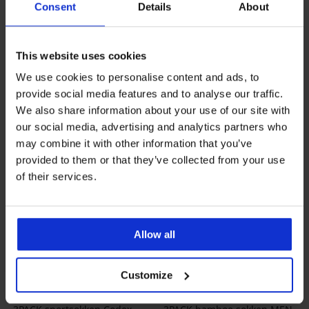
kort
MEN-A enkelhoog
Consent
Details
About
Korting
Oorspronkelijke prijs
17,99 €
actie
2+1 GRATIS
6,50 €
9,29 €
13,49 €
code
ALL25
This website uses cookies
We use cookies to personalise content and ads, to
provide social media features and to analyse our traffic.
We also share information about your use of our site with
our social media, advertising and analytics partners who
may combine it with other information that you’ve
provided to them or that they’ve collected from your use
of their services.
Allow all
2+1 GRATIS
2+1 GRATIS
-25 % ALL25
-25 % ALL25
Customize
4,9
4,9