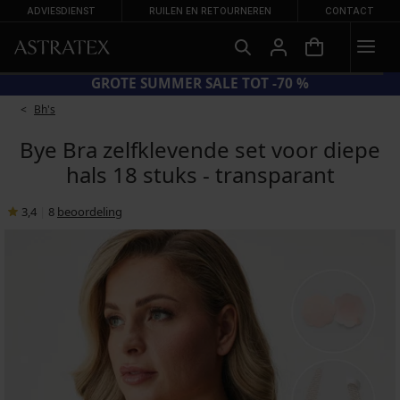
ADVIESDIENST
RUILEN EN RETOURNEREN
CONTACT
= BH'S -20%
GROTE SUMMER S
Bh's
Bye Bra zelfklevende set voor diepe
hals 18 stuks - transparant
3,4
|
8
beoordeling