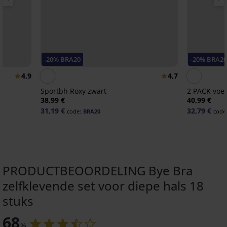
-20% BRA20
-20% BRA20
4,9
4,7
Sportbh Roxy zwart
2 PACK voed
38,99 €
40,99 €
31,19 €
32,79 €
code:
BRA20
code
PRODUCTBEOORDELING Bye Bra
zelfklevende set voor diepe hals 18
stuks
-20 % BRA20
-20 % BRA20
-20 % BRA20
-20 % BRA20
-20 % BRA20
68
4
4,8
4,5
4,8
4,7
%