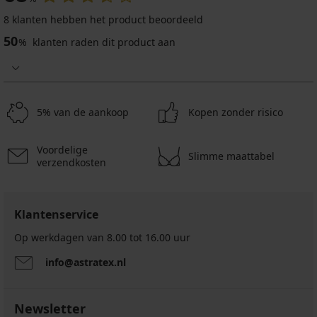
Onzichtbare
Transparante
Hold-
Siliconen
bh
schouderbandjes
up
vullingen
8 klanten hebben het product beoordeeld
Bye
20
bh
maxi
Low
50
%
klanten raden dit product aan
Bra
mm
zonder
push-
back
pull-
schouderbandjes
up
5,59
strap
ups
18,99
19,99
€
UNI
silicone
€
€
4,47
7,69
35,99
15,19
15,99
€
€
€
€
€
5% van de aankoop
Kopen zonder risico
code
6,15
28,79
code
code
BRA20
€
€
BRA20
BRA20
code
code
Voordelige
BRA20
Slimme maattabel
BRA20
verzendkosten
Klantenservice
Op werkdagen van 8.00 tot 16.00 uur
info@astratex.nl
Newsletter