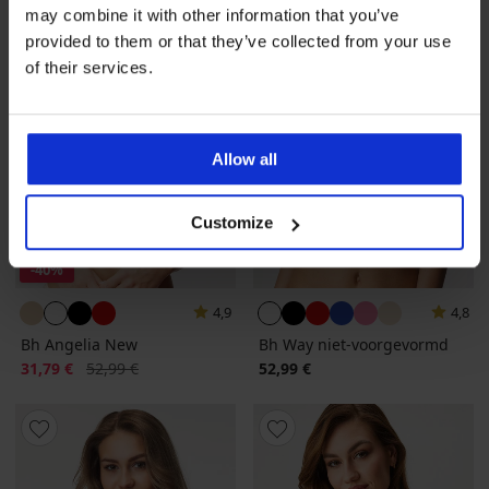
may combine it with other information that you’ve
provided to them or that they’ve collected from your use
of their services.
Allow all
Customize
-40%
4,9
4,8
Bh Angelia New
Bh Way niet-voorgevormd
Korting
Oorspronkelijke prijs
31,79 €
52,99 €
52,99 €