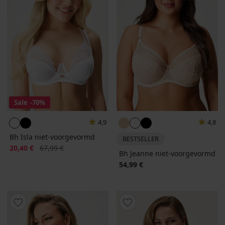
Sale
-70%
4,9
4,8
Bh Isla niet-voorgevormd
BESTSELLER
Korting
Oorspronkelijke prijs
20,40 €
67,99 €
Bh Jeanne niet-voorgevormd
54,99 €