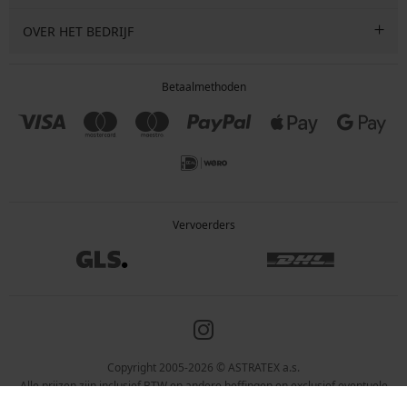
OVER HET BEDRIJF
Betaalmethoden
Vervoerders
Copyright 2005-2026 © ASTRATEX a.s.
Alle prijzen zijn inclusief BTW en andere heffingen en exclusief eventuele
verzendkosten en servicekosten.