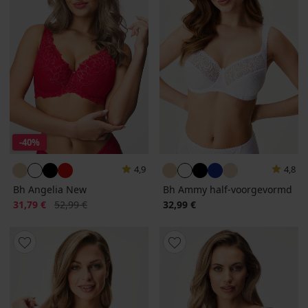
-40%
4,9
4,8
Bh Angelia New
Bh Ammy half-voorgevormd
Korting
Oorspronkelijke prijs
31,79 €
52,99 €
32,99 €