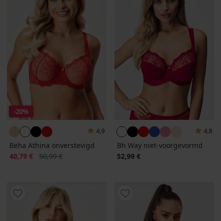
-20%
4,9
4,8
Beha Athina onverstevigd
Bh Way niet-voorgevormd
Korting
Oorspronkelijke prijs
40,79 €
50,99 €
52,99 €