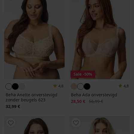
Sale
-50%
4,8
4,8
Beha Anette onverstevigd
Beha Ada onverstevigd
zonder beugels 623
Korting
Oorspronkelijke prijs
28,50 €
56,99 €
32,99 €