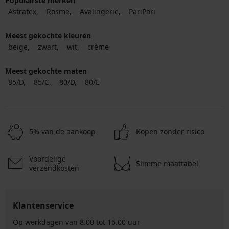
Populairste merken
Astratex
Rosme
Avalingerie
PariPari
Meest gekochte kleuren
beige
zwart
wit
crème
Meest gekochte maten
85/D
85/C
80/D
80/E
5% van de aankoop
Kopen zonder risico
Voordelige
Slimme maattabel
verzendkosten
Klantenservice
Op werkdagen van 8.00 tot 16.00 uur