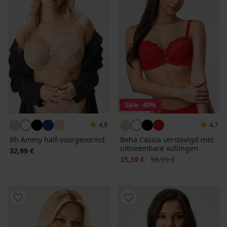
Sale
-40%
4,8
4,7
Bh Ammy half-voorgevormd
Beha Cassia verstevigd met
uitneembare vullingen
32,99 €
Korting
Oorspronkelijke prijs
35,39 €
58,99 €