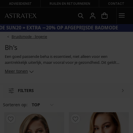
ADVIESDIENST
RUILEN EN RETOURNEREN
CONTACT
CODE SUN20 = EXTRA −20% OP AFGEPRIJSDE BADMODE
Bruidsmode - lingerie
Bh's
Een goed passende beha is essentieel, niet alleen voor een
aantrekkelijk uiterlijk, maar vooral voor je gezondheid. Dit geldt
vooral voor grotere borsten die voldoende steun nodig hebben. De
Meer tonen
ideale beha combineert een comfortabele pasvorm met stijlvol
vakmanschap. En je vindt er hier duizenden - bardots en push-upbeha
´s die een aantrekkelijk decolleté tevoorschijn toveren, verstevigde en
FILTERS
niet-verstevigde modellen, romantische bralettes en sportbeha's van
functionele materialen.
Sorteren op:
TOP