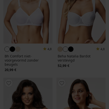
4,8
4,8
Bh Comfort niet-
Beha Natalia Bardot
voorgevormd zonder
verstevigd
beugels
52,99 €
20,99 €