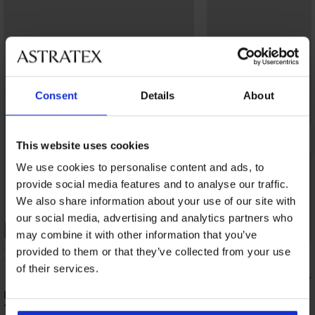
Consent
Details
About
This website uses cookies
We use cookies to personalise content and ads, to
provide social media features and to analyse our traffic.
We also share information about your use of our site with
our social media, advertising and analytics partners who
3+1 GRATIS
3+1 GRATIS
may combine it with other information that you’ve
provided to them or that they’ve collected from your use
4,9
of their services.
Brazilian slip Simple L
11,99 €
Brazilian Carole
12,99 €