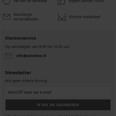
actie
€
5% van de aankoop
Kopen zonder risico
slips
actie
€
€
3+1
Ester
actie
3+1
katoen
actie
actie
GRATIS
3+1
Voordelige
GRATIS
3+1
3+1
17,99
GRATIS
Slimme maattabel
verzendkosten
GRATIS
GRATIS
€
actie
3+1
GRATIS
Klantenservice
Op werkdagen van 8.00 tot 16.00 uur
info@astratex.nl
Newsletter
Mis geen enkele korting
IK WIL ME ABONNEREN