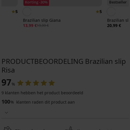
Korting -30%
Bestseller
5
5
Brazilian slip Giana
Brazilian sl
13,99 €
20,99 €
19,99 €
PRODUCTBEOORDELING Brazilian slip
Risa
3+1 GRATIS
3+1 GRATIS
3+1 GRATIS
3+1 GRATIS
3+1 GRATIS
3+1 GRATIS
97
%
4,7
4,6
5
4,9
4,9
9 klanten hebben het product beoordeeld
100
%
klanten raden dit product aan
Brazilian
Brazilian
slip
Joy
Brazilian
Brazilian
2PACK
Hannah
Invisible
slip
slip
Brazilian
kanten
Laser
Taglie
slips
14,99
3PACK
6,89
Lace
Judite
€
9,29
Brazilian
€
10,99
14,99