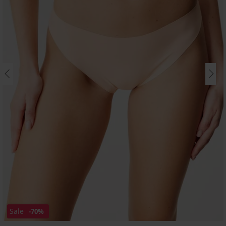
Sale
-70%