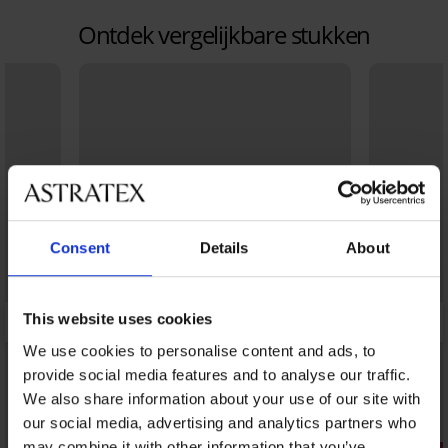
Ontdek vergelijkbare stukken
Consent
Details
About
This website uses cookies
We use cookies to personalise content and ads, to
provide social media features and to analyse our traffic.
We also share information about your use of our site with
our social media, advertising and analytics partners who
Sale
may combine it with other information that you’ve