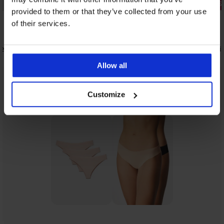
Korting -70%
3+1 GRATIS
provided to them or that they’ve collected from your use
4,9
4,7
of their services.
2PACK klassieke slips Comfort Line
5,40 €
17,99 €
oen
String Flexi
13,99 €
Allow all
Uit dezelfde collectie
Tonen
Customize