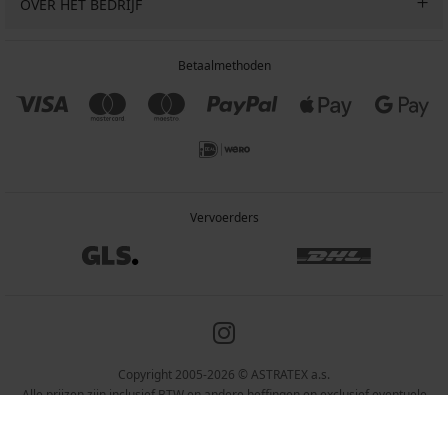
OVER HET BEDRIJF
Betaalmethoden
Vervoerders
Copyright 2005-2026 © ASTRATEX a.s.
Alle prijzen zijn inclusief BTW en andere heffingen en exclusief eventuele
verzendkosten en servicekosten.
Programia – webshops