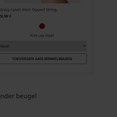
String Calvin Klein Dipped String
Brazilian 
20,99 €
25,99 €
Kies uw maat
TOEVOEGEN AAN WINKELWAGEN
T
onder beugel