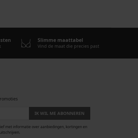
osten
Slimme maattabel
k
Vind de maat die precies past
romoties
IK WIL ME ABONNEREN
rief met informatie over aanbiedingen, kortingen en
uitschrijven.