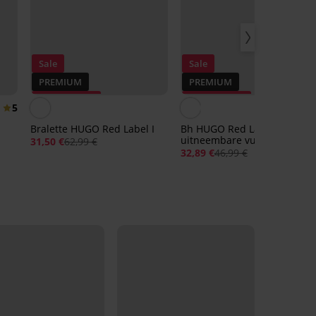
Sale
Sale
PREMIUM
PREMIUM
Korting -50%
Korting -30%
5
Bralette HUGO Red Label I
Bh HUGO Red Label met
uitneembare vullingen
31,50 €
62,99 €
32,89 €
46,99 €