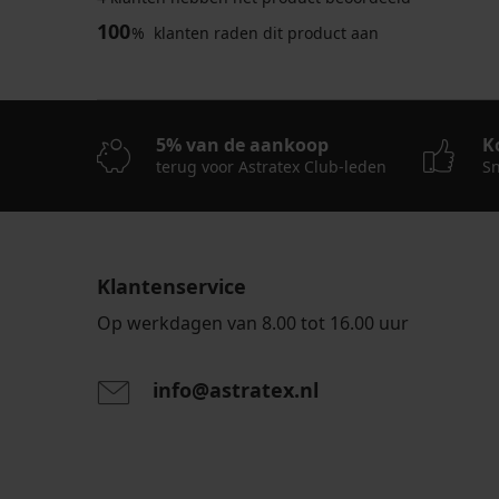
100
%
klanten raden dit product aan
5% van de aankoop
K
terug voor Astratex Club-leden
Sn
Klantenservice
Op werkdagen van 8.00 tot 16.00 uur
info@astratex.nl
Door het invoeren van je e-mailadres ga je akkoord
persoonsgegevens in overeenstemming met de voo
persoonsgegevens
.