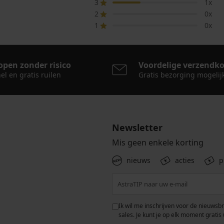
3
1x
2
0x
1
0x
open zonder risico
Voordelige verzendk
el en gratis ruilen
Gratis bezorging mogelij
Newsletter
Mis geen enkele korting
nieuws
acties
p
 met de verwerking van
Ik wil me inschrijven voor de nieuwsb
rwaarden voor de
bescherming van
sales. Je kunt je op elk moment gratis 