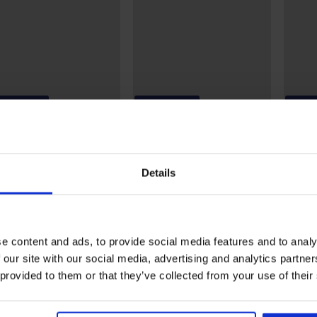
20% BRA20
-20% BRA20
-20%
4
4,8
NATURANA Saturday
Bh Sherlley niet-
t-voorgevormd katoen
voorgevormd kant
Bh NAT
99 €
38,99 €
Details
voorg
79 €
31,19 €
code:
BRA20
code:
BRA20
52,99 
42,39 
e content and ads, to provide social media features and to analy
 our site with our social media, advertising and analytics partn
 provided to them or that they’ve collected from your use of their
Uit dezelfde collectie