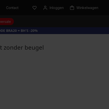
n
Contact
Inloggen
Winkelwagen
ersale
DE BRA20 = BH'S -20%
ift zonder beugel