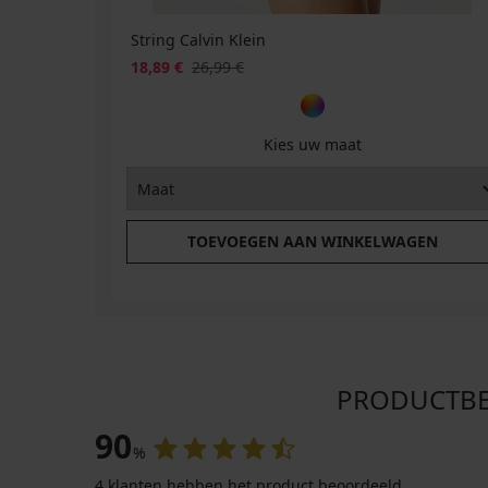
22,99
€
String Calvin Klein
18,89 €
26,99 €
Kies uw maat
TOEVOEGEN AAN WINKELWAGEN
PRODUCTBEOO
90
%
4 klanten hebben het product beoordeeld