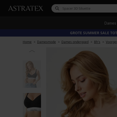
Dames
GROTE SUMMER SALE TOT
Home
Damesmode
Dames ondergoed
Bh's
Voorge