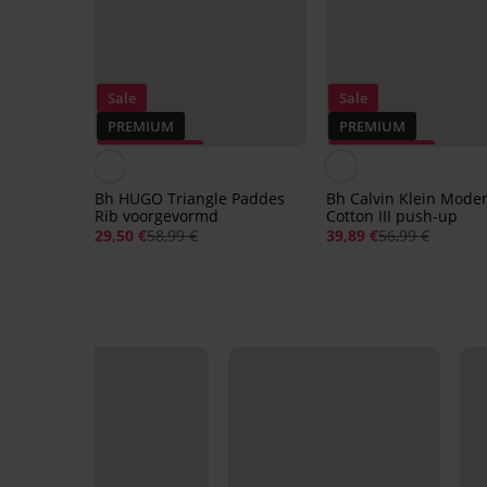
Sale
Sale
PREMIUM
PREMIUM
Korting -50%
Korting -30%
Bh HUGO Triangle Paddes
Bh Calvin Klein Mode
Rib voorgevormd
Cotton III push-up
29,50 €
58,99 €
39,89 €
56,99 €