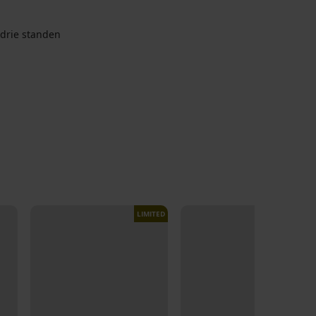
 drie standen
LIMITED
LIMITED