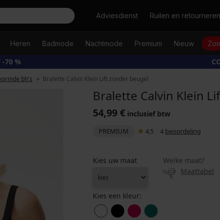
Zoeken
Adviesdienst
Ruilen en retournere
Heren
Badmode
Nachtmode
Premium
Nieuw
Zom
 -70 %
CO
vormde bh's
Bralette Calvin Klein Lift zonder beugel
Bralette Calvin Klein L
54,99 €
inclusief btw
PREMIUM
4,5
|
4
beoordeling
Kies uw maat
Welke maat?
Maattabel
Kies een kleur: