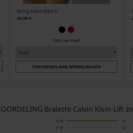
String Calvin Klein II
20,99 €
Kies uw maat
TOEVOEGEN AAN WINKELWAGEN
RDELING Bralette Calvin Klein Lift z
5
3x
4
0x