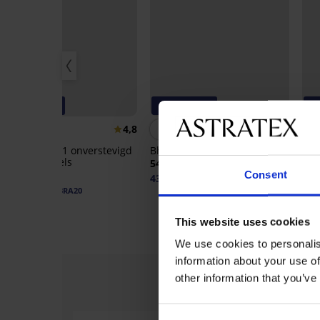
-20% BRA20
-20% BRA20
-
4,8
5
Beha Zofia 581 onverstevigd
Bh Frozen niet-voorgevormd
Bh 
zonder beugels
nie
54,99 €
56,99 €
60,
Consent
43,99 €
code:
BRA20
45,59 €
48,
code:
BRA20
This website uses cookies
We use cookies to personalis
information about your use of
other information that you’ve