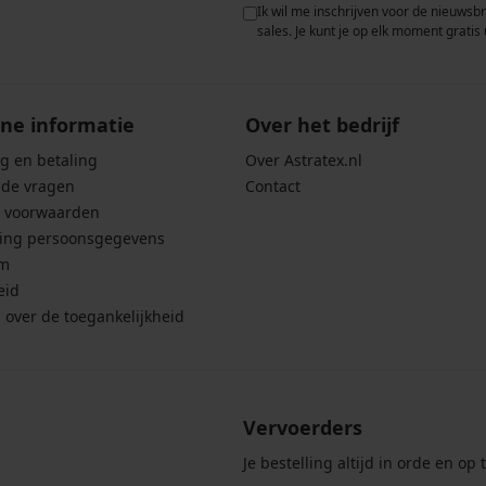
 met de verwerking van
Ik wil me inschrijven voor de nieuwsb
rwaarden voor de
bescherming van
sales. Je kunt je op elk moment gratis 
ne informatie
Over het bedrijf
g en betaling
Over Astratex.nl
lde vragen
Contact
 voorwaarden
ing persoonsgegevens
um
eid
g over de toegankelijkheid
Vervoerders
Je bestelling altijd in orde en op t