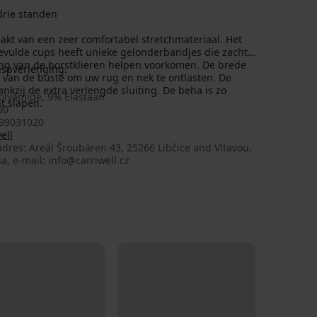
drie standen
t van een zeer comfortabel stretchmateriaal. Het
vulde cups heeft unieke gelonderbandjes die zacht
ing van de borstklieren helpen voorkomen. De brede
espverlenging.
 van de buste om uw rug en nek te ontlasten. De
nkzij de extra verlengde sluiting. De beha is zo
olyamide, 9% Elastaan
nt slapen.
00
99031020
ell
dres: Areál Šroubáren 43, 25266 Libčice and Vltavou,
a, e-mail: info@carriwell.cz