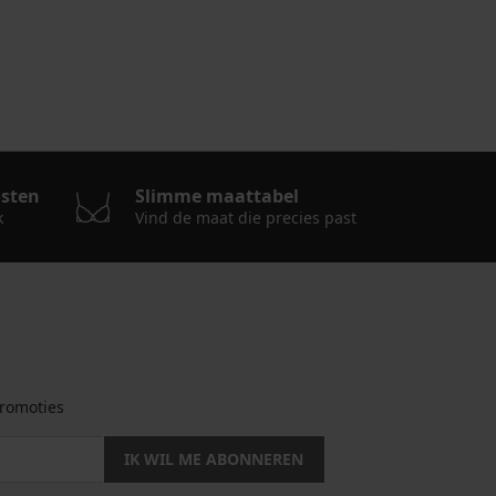
osten
Slimme maattabel
k
Vind de maat die precies past
romoties
IK WIL ME ABONNEREN