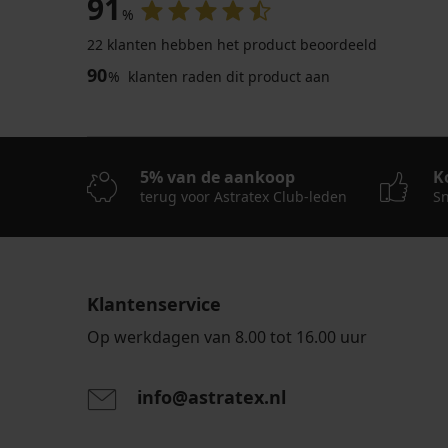
91
%
22 klanten hebben het product beoordeeld
-20 % BRA20
-20 % BRA20
-20 % BRA20
90
%
klanten raden dit product aan
4,5
4,7
4,7
Voedingsbh
Lilly
Black
5% van de aankoop
K
half-
Voedingsbh
Borstvoedingsbeha
voorgevormd
terug voor Astratex Club-leden
Sn
Mammi
May
20,99
verstevigd
28,99
€
zonder
€
beugels
16,79
23,19
€
32,99
€
code
Klantenservice
€
code
BRA20
26,39
BRA20
Op werkdagen van 8.00 tot 16.00 uur
€
code
BRA20
info@astratex.nl