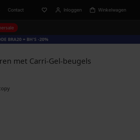
n
Contact
Inloggen
Winkelwagen
ersale
DE BRA20 = BH'S -20%
en met Carri-Gel-beugels