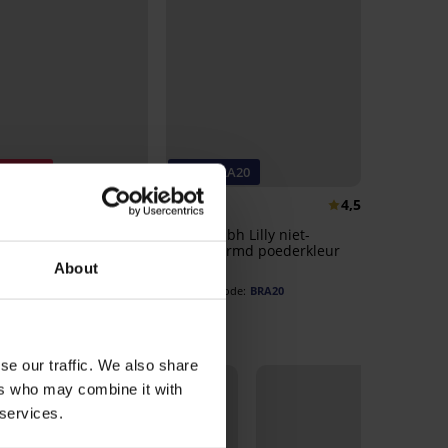
ng -40%
-20% BRA20
4,8
4,5
gs T-shirt Debora
Voedingsbh Lilly niet-
voorgevormd poederkleur
€
40,99 €
20,99 €
About
16,79 €
code:
BRA20
se our traffic. We also share
ers who may combine it with
 services.