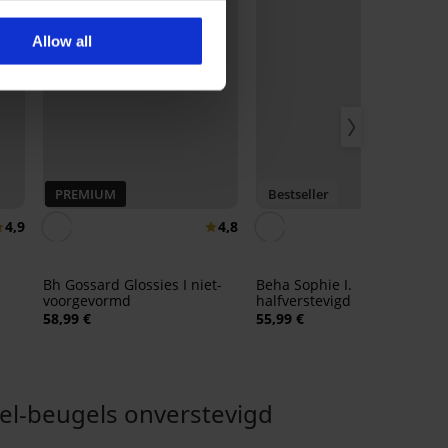
Allow all
PREMIUM
Bestseller
4,9
4,8
4,
Bh Gossard Glossies I niet-
Beha Sophie I.
voorgevormd
halfverstevigd
58,99 €
55,99 €
l-beugels onverstevigd