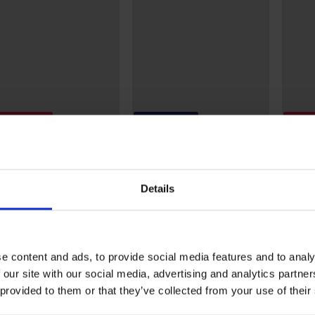
rting -20%
-20% BRA20
Korti
4,9
4,7
dingsnachthemd Plisa
Voedingsbh Spacer Simply
Voedin
Pure
79 €
40,99 €
24,59 
50,99 €
Details
40,79 €
code:
BRA20
Ontdek vergelijkbare stukken
e content and ads, to provide social media features and to analy
 our site with our social media, advertising and analytics partn
 provided to them or that they’ve collected from your use of their