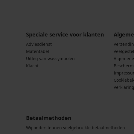
Door het invoeren van je e-mailadres ga je akkoord
persoonsgegevens in overeenstemming met de voo
persoonsgegevens
.
Speciale service voor klanten
Algeme
Adviesdienst
Verzendin
Matentabel
Veelgeste
Uitleg van wassymbolen
Algemene
Klacht
Bescherm
Impress
Cookiebel
Verklarin
Betaalmethoden
Wij ondersteunen veelgebruikte betaalmethoden