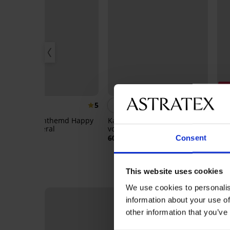
Ko
5
5
Voedingsnachthemd Happy
Katoenen
Voe
mommy Mineral
voedingsnachthemd
32,
Florence
55,99 €
60,99 €
Consent
This website uses cookies
We use cookies to personalis
information about your use of
other information that you’ve