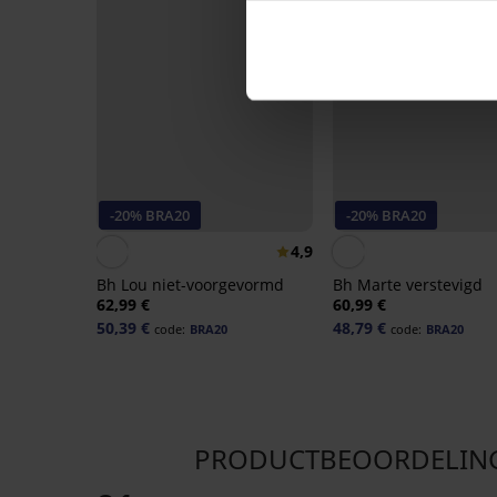
-20% BRA20
-20% BRA20
4,9
Bh Lou niet-voorgevormd
Bh Marte verstevigd
62,99 €
60,99 €
50,39 €
48,79 €
code:
BRA20
code:
BRA20
PRODUCTBEOORDELING Bo