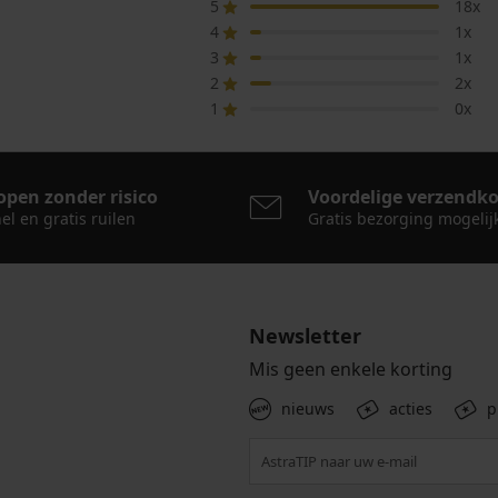
5
18x
4
1x
3
1x
2
2x
1
0x
open zonder risico
Voordelige verzendk
el en gratis ruilen
Gratis bezorging mogelij
Newsletter
Mis geen enkele korting
nieuws
acties
p