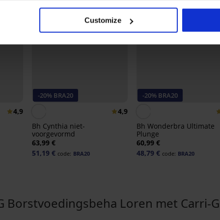
Customize
-20% BRA20
-20% BRA20
4,9
4,9
Bh Cynthia niet-
Bh Wonderbra Ultimate
voorgevormd
Plunge
63,99 €
60,99 €
51,19 €
48,79 €
code:
BRA20
code:
BRA20
rstvoedingsbeha Loren met Carri-Ge