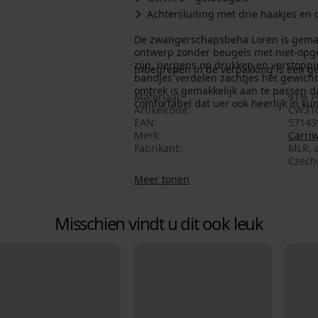
Achtersluiting met drie haakjes en 
De zwangerschapsbeha Loren is gemaak
ontwerp zonder beugels met niet-opge
zijn, nergens op drukken en verstopp
Inbegrepen in de verpakking is een g
bandjes verdelen zachtjes het gewicht
omtrek is gemakkelijk aan te passen da
Materiaal
91% P
comfortabel dat uer ook heerlijk in ku
Artikelcode
CW31
EAN
57143
Merk
Carriw
Fabrikant
MLR, a
Czechi
Meer tonen
Misschien vindt u dit ook leuk