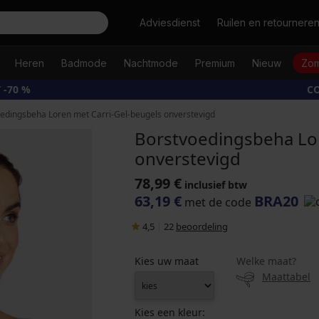
Zoeken
Adviesdienst
Ruilen en retournere
Heren
Badmode
Nachtmode
Premium
Nieuw
Zom
 -70 %
CO
edingsbeha Loren met Carri-Gel-beugels onverstevigd
Borstvoedingsbeha Lor
onverstevigd
78,99 €
inclusief btw
63,19 €
BRA20
met de code
4,5
|
22
beoordeling
Kies uw maat
Welke maat?
Maattabel
Kies een kleur: