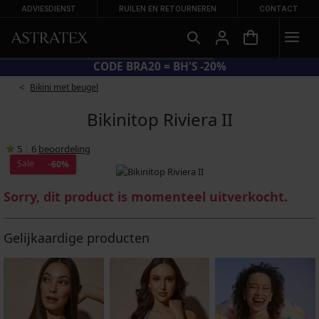
ADVIESDIENST
RUILEN EN RETOURNEREN
CONTACT
CODE BRA20 = BH'S -20%
Bikini met beugel
Bikinitop Riviera II
5
|
6
beoordeling
Sale
-60%
Sorry, dit product is momenteel uitverkocht.
Gelijkaardige producten