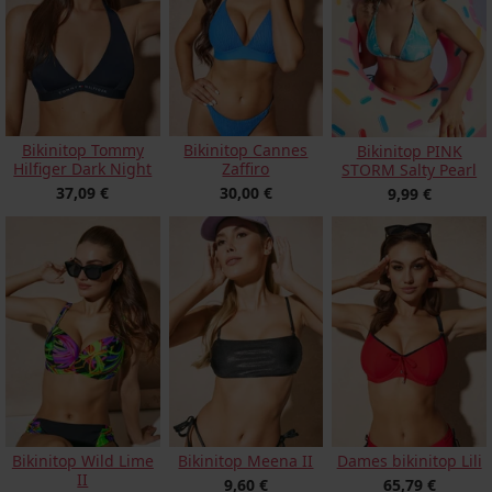
Bikinitop Tommy
Bikinitop Cannes
Bikinitop PINK
Hilfiger Dark Night
Zaffiro
STORM Salty Pearl
37,09 €
30,00 €
9,99 €
Bikinitop Wild Lime
Bikinitop Meena II
Dames bikinitop Lili
II
9,60 €
65,79 €