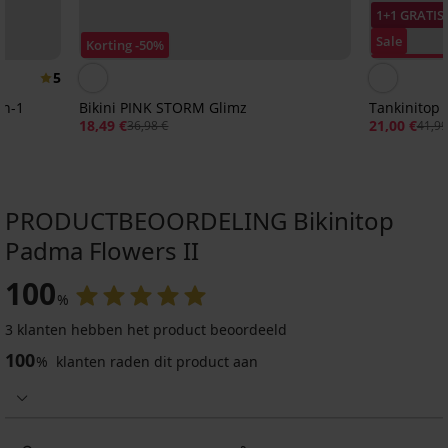
1+1 GRATIS
Sale
Korting -50%
Korting -50
5
in-1
Bikini PINK STORM Glimz
Tankinitop 
18,49 €
21,00 €
36,98 €
41,99
PRODUCTBEOORDELING Bikinitop
Padma Flowers II
100
%
3 klanten hebben het product beoordeeld
100
%
klanten raden dit product aan