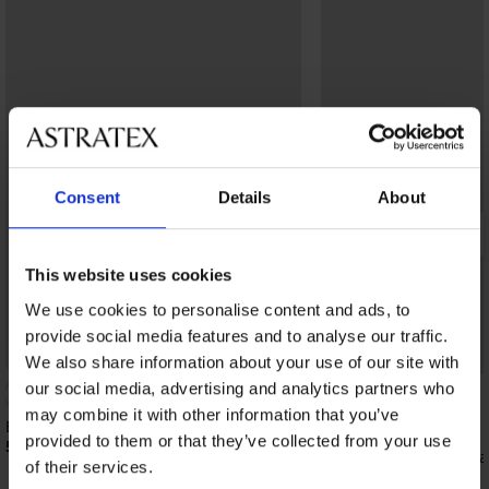
Consent
Details
About
This website uses cookies
We use cookies to personalise content and ads, to
provide social media features and to analyse our traffic.
Bestseller
Bestseller
We also share information about your use of our site with
our social media, advertising and analytics partners who
4,9
may combine it with other information that you’ve
Bh Maia 4D gladmakend
provided to them or that they’ve collected from your use
52,99 €
Bh Spacer 3D Lady Gr
of their services.
62,99 €