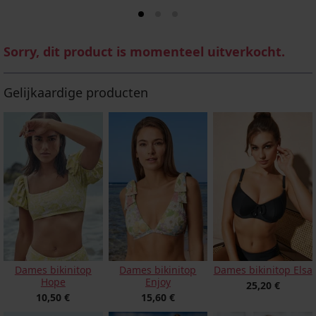
Sorry, dit product is momenteel uitverkocht.
Gelijkaardige producten
Dames bikinitop
Dames bikinitop
Dames bikinitop Elsa
Hope
Enjoy
25,20 €
10,50 €
15,60 €