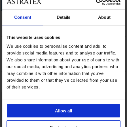
Dames bikinitop
Dames bikinitop
Consent
Details
About
Young Style
Alina
9,60 €
10,50 €
This website uses cookies
BESCHRIJVING
We use cookies to personalise content and ads, to
VERZENDING EN BETALING
provide social media features and to analyse our traffic.
RUILEN
We also share information about your use of our site with
our social media, advertising and analytics partners who
ONDERHOUD EN WASSEN
may combine it with other information that you’ve
provided to them or that they’ve collected from your use
Misschien vindt u dit ook leuk
of their services.
Allow all