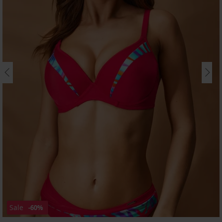
Sale
-60%