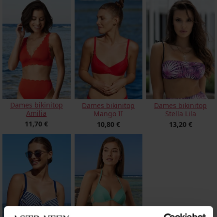
Dames bikinitop
Dames bikinitop
Dames bikinitop
Amilia
Mango II
Stella Lila
11,70 €
10,80 €
13,20 €