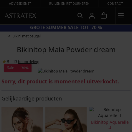
ADVIESDIENST
RUILEN EN RETOURNEREN
CONTACT
CODE BRA20 = BH'S -20%
Bikini met beugel
Bikinitop Maia Powder dream
5
|
13
beoordeling
Sale
-70%
Sorry, dit product is momenteel uitverkocht.
Gelijkaardige producten
Bikinitop Aquarelle
II