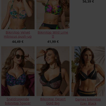
56,39 €
Bikinitop Velvet
Bikinitop Wild Lime
Hibiscus push-up
II
44,49 €
41,99 €
Sneldrogende
Bikinitop Desert
Dames bikinitop
bikinitop Spacer
Gold Big
Ezer Black