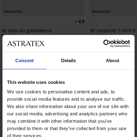
Bestseller
Bestseller
4,9
Bh Maia 4D gladmakend
Bh Simplicity T-Shirt 
52,99 €
26,99 €
Consent
Details
About
Ontdek vergelijkbare stukken
This website uses cookies
LIMITED
LIMITED
We use cookies to personalise content and ads, to
provide social media features and to analyse our traffic.
We also share information about your use of our site with
our social media, advertising and analytics partners who
may combine it with other information that you’ve
provided to them or that they’ve collected from your use
of their services.