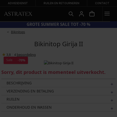
ADVIESDIENST
RUILEN EN RETOURNEREN
CONTACT
GROTE SUMMER SALE TOT -70 %
Bikinitops
Bikinitop Girija II
3,8
|
4
beoordeling
Sale
-70%
Sorry, dit product is momenteel uitverkocht.
BESCHRIJVING
VERZENDING EN BETALING
RUILEN
ONDERHOUD EN WASSEN