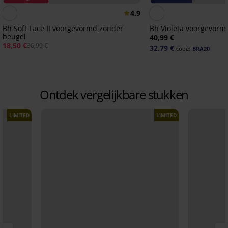
4,9
Bh Soft Lace II voorgevormd zonder
Bh Violeta voorgevor
beugel
40,99 €
18,50 €
36,99 €
32,79 €
code:
BRA20
Ontdek vergelijkbare stukken
LIMITED
LIMITED