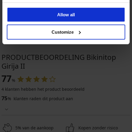
Allow all
Customize
PRODUCTBEOORDELING Bikinitop
Girija II
77
%
4 klanten hebben het product beoordeeld
75
%
klanten raden dit product aan
5% van de aankoop
Kopen zonder risico