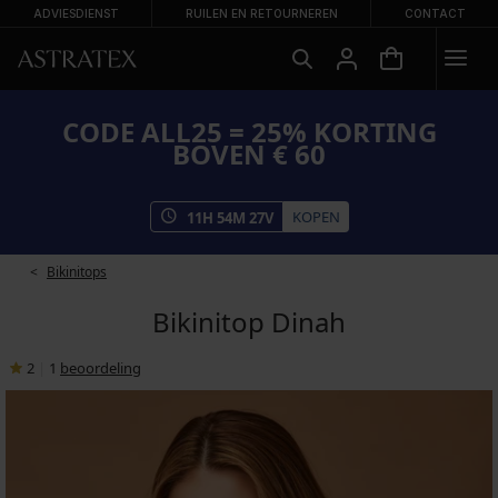
ADVIESDIENST
RUILEN EN RETOURNEREN
CONTACT
CODE ALL25 = 25% KORTING
BOVEN € 60
KOPEN
11
H
54
M
26
V
Bikinitops
Bikinitop Dinah
2
|
1
beoordeling