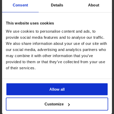
VERZENDING EN BETALING
Consent
Details
About
RUILEN
ONDERHOUD EN WASSEN
This website uses cookies
We use cookies to personalise content and ads, to
Misschien vindt u dit ook leuk
provide social media features and to analyse our traffic.
We also share information about your use of our site with
our social media, advertising and analytics partners who
may combine it with other information that you’ve
provided to them or that they’ve collected from your use
of their services.
Allow all
Customize