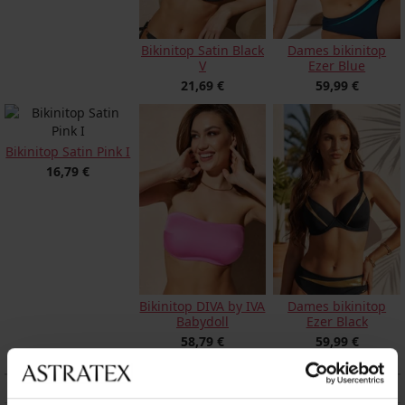
Bikinitop Satin Black
Dames bikinitop
V
Ezer Blue
21,69 €
59,99 €
Bikinitop Satin Pink I
16,79 €
Bikinitop DIVA by IVA
Dames bikinitop
Babydoll
Ezer Black
58,79 €
59,99 €
BESCHRIJVING