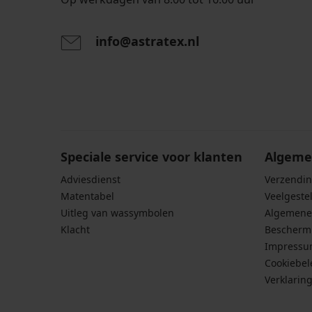
info@astratex.nl
Door het invoeren van je e-mailadres ga je akkoord
persoonsgegevens in overeenstemming met de voo
persoonsgegevens
.
Speciale service voor klanten
Algeme
Adviesdienst
Verzendin
Matentabel
Veelgeste
Uitleg van wassymbolen
Algemene
Klacht
Bescherm
Impress
Cookiebel
Verklarin