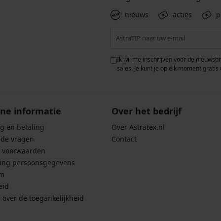
nieuws
acties
p
 met de verwerking van
Ik wil me inschrijven voor de nieuwsb
rwaarden voor de
bescherming van
sales. Je kunt je op elk moment gratis 
ne informatie
Over het bedrijf
g en betaling
Over Astratex.nl
lde vragen
Contact
 voorwaarden
ing persoonsgegevens
um
eid
g over de toegankelijkheid