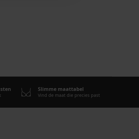
n
osten
Slimme maattabel
k
Vind de maat die precies past