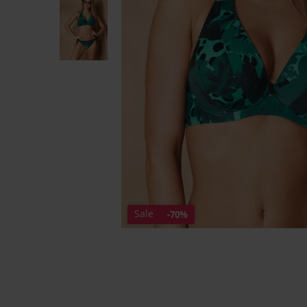
Sale
-70%