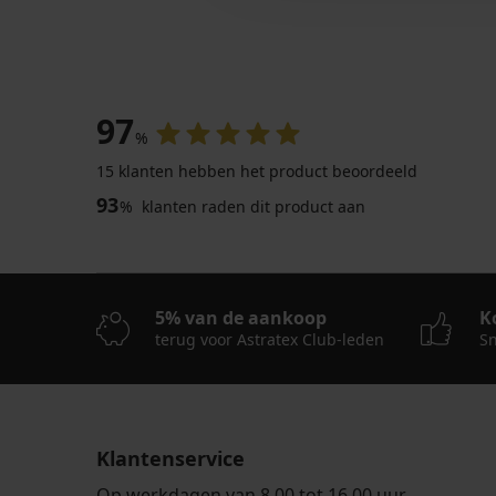
97
%
15 klanten hebben het product beoordeeld
93
%
klanten raden dit product aan
5% van de aankoop
K
terug voor Astratex Club-leden
Sn
Klantenservice
Op werkdagen van 8.00 tot 16.00 uur