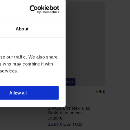
About
se our traffic. We also share
ers who may combine it with
 services.
eller
-20% BRA20
4,9
4,8
Allow all
Bh Spacer Delicate Flower
€
2 PACK Bh’s Flexi Cleo
Bralette naadloos
31,99 €
25,59 €
code:
BRA20