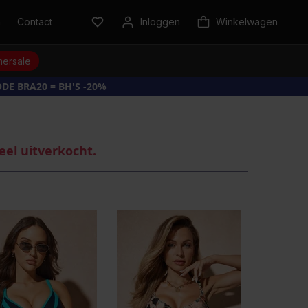
n
Contact
Inloggen
Winkelwagen
ersale
DE BRA20 = BH'S -20%
eel uitverkocht.