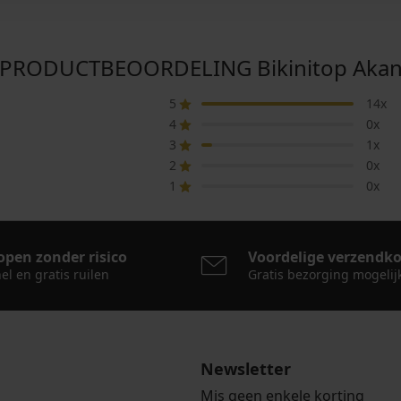
PRODUCTBEOORDELING Bikinitop Aka
5
14x
4
0x
3
1x
2
0x
1
0x
open zonder risico
Voordelige verzendk
el en gratis ruilen
Gratis bezorging mogelij
Newsletter
Mis geen enkele korting