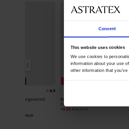
Consent
This website uses cookies
We use cookies to personalis
information about your use of
other information that you’ve
-20% BRA20
Korting -50%
3
4,9
4,9
Bh Violeta voorgevormd
Bh Soft Lace II voorgevormd
3PA
gladmakend
zonder beugel
17,
40,99 €
18,50 €
36,99 €
32,79 €
code:
BRA20