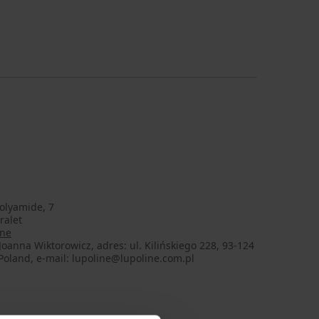
olyamide, 7
ralet
ine
oanna Wiktorowicz, adres: ul. Kilińskiego 228, 93-124
Poland, e-mail: lupoline@lupoline.com.pl