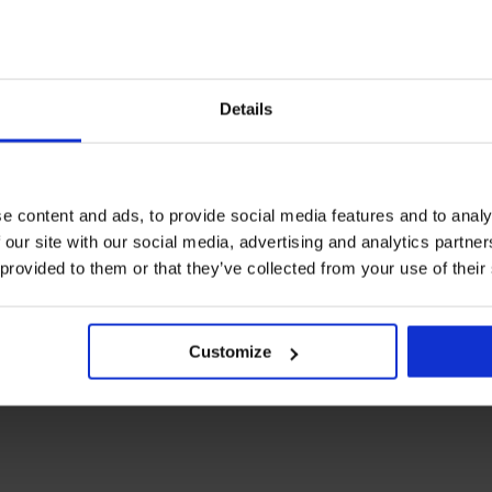
Details
e content and ads, to provide social media features and to analy
 our site with our social media, advertising and analytics partn
 provided to them or that they’ve collected from your use of their
+1 GRATIS
3+1 GRATIS
Bests
4,6
5
Customize
CK klassieke slips Katrin
Brazilian slip Delicate Flower
99 €
26,99 €
52,99 