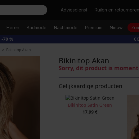
Zoeken
Adviesdienst
Ruilen en retournere
Heren
Badmode
Nachtmode
Premium
Nieuw
Zom
 -70 %
CO
Bikinitop Akan
Bikinitop Akan
Sorry, dit product is moment
Gelijkaardige producten
Bikinitop Satin Green
17,99 €