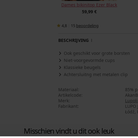
Dames bikinitop Ezer Black
59,99 €
4,8
|
15
beoordeling
BESCHRIJVING
Ook geschikt voor grote borsten
Niet-voorgevormde cups
Klassieke beugels
Achtersluitng met metalen clip
Materiaal
85% p
Artikelcode
AkanB
Merk
Lupol
Fabrikant
LUPO J
Łódź, 
Misschien vindt u dit ook leuk