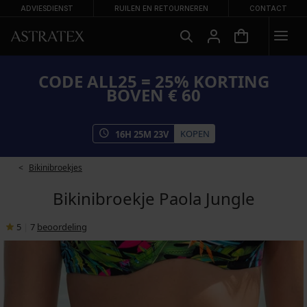
ADVIESDIENST
RUILEN EN RETOURNEREN
CONTACT
CODE ALL25 = 25% KORTING
BOVEN € 60
KOPEN
16
H
25
M
22
V
Bikinibroekjes
Bikinibroekje Paola Jungle
5
|
7
beoordeling