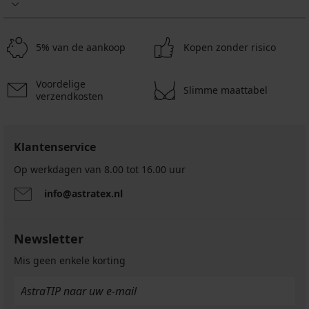
Carmen
36,99
€
Big
€
44,99
29,39
27,74
€
€
€
5% van de aankoop
Kopen zonder risico
41,99
code
ALL25
€
Voordelige
Slimme maattabel
verzendkosten
Klantenservice
Op werkdagen van 8.00 tot 16.00 uur
info@astratex.nl
Newsletter
Mis geen enkele korting