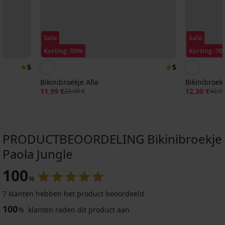
Sale
Sale
Korting -50%
Korting -70
5
5
Bikinibroekje Afia
Bikinibroekj
11,99 €
12,30 €
23,99 €
40,99
PRODUCTBEOORDELING Bikinibroekje
Paola Jungle
Sale
-25 % ALL25
-70%
ITED
IMITED
100
LIMITED
%
-30%
7 klanten hebben het product beoordeeld
Bikinibroekje
Bikinibroekje
100
Oasis
Belek
%
klanten raden dit product aan
II
Bikinibroekje
13,50