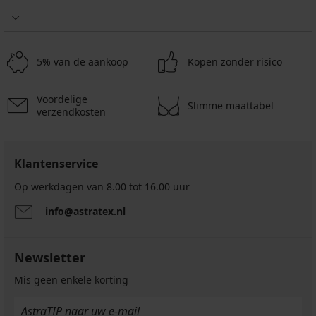
II
15,30
12,30
15,90
€
€
€
50,99
40,99
52,99
€
€
€
12,24
9,84
5% van de aankoop
Kopen zonder risico
12,72
€
€
€
code
code
code
Voordelige
SUN20
SUN20
Slimme maattabel
SUN20
verzendkosten
Klantenservice
Op werkdagen van 8.00 tot 16.00 uur
info@astratex.nl
Newsletter
Mis geen enkele korting