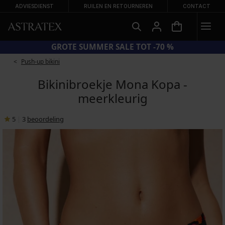
ADVIESDIENST
RUILEN EN RETOURNEREN
CONTACT
CODE SUN20 = EXTRA −20% OP AFGEPRIJSDE BADMODE
Push-up bikini
Bikinibroekje Mona Kopa -
meerkleurig
5
|
3
beoordeling