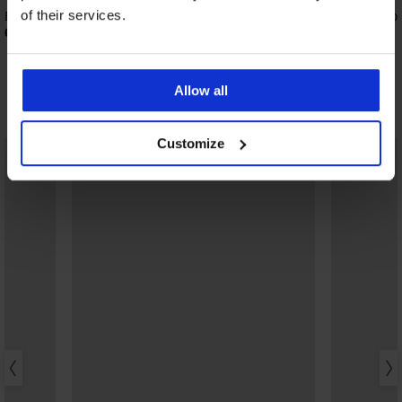
of their services.
Bh Push Perfect Bardot voorgevormd
Bh Spacer Flexicup Dot
67,99 €
40,99 €
Allow all
Ontdek vergelijkbare stukken
Customize
LIMITED
LIMITED