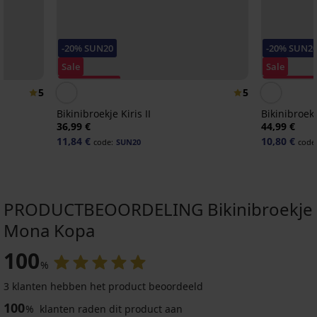
-20% SUN20
-20% SUN2
Sale
Sale
Korting -60%
Korting -70
5
5
Bikinibroekje Kiris II
Bikinibroek
36,99 €
44,99 €
11,84 €
10,80 €
code:
SUN20
code
PRODUCTBEOORDELING Bikinibroekje
Mona Kopa
Sale
Sale
Sale
-70%
-70%
-70%
-20 % SUN20
-20 % SUN20
-20 % SUN20
ITED
IMITED
100
%
4,9
5
4,8
3 klanten hebben het product beoordeeld
Bikinibroekje
Bikinibroekje
Bikinibroekje
100
Elsa
Lailah
Adelaida
%
klanten raden dit product aan