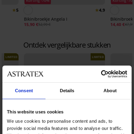
Korting -70%
Korting -70
5
4,9
Bikinibroekje Angela I
Bikinibroe
15,90 €
14,40 €
52,99 €
47,99
Ontdek vergelijkbare stukken
LIMITED
LIMITED
Consent
Details
About
This website uses cookies
We use cookies to personalise content and ads, to
provide social media features and to analyse our traffic.