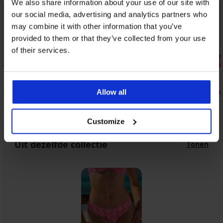
We also share information about your use of our site with
our social media, advertising and analytics partners who
may combine it with other information that you’ve
provided to them or that they’ve collected from your use
Sale
Sale
of their services.
Korting -70%
Korting -70
5
4,8
Bikinibroekje Borneo Hawaii
Bikinibroekj
Allow all
14,40 €
7,50 €
47,99 €
24,99 
Customize
Uit dezelfde collectie
Tonen