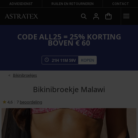
ADVIESDIENST
RUILEN EN RETOURNEREN
CONTACT
CODE ALL25 = 25% KORTING
BOVEN € 60
KOPEN
21
H
11
M
59
V
Bikinibroekjes
Bikinibroekje Malawi
4,6
|
7
beoordeling