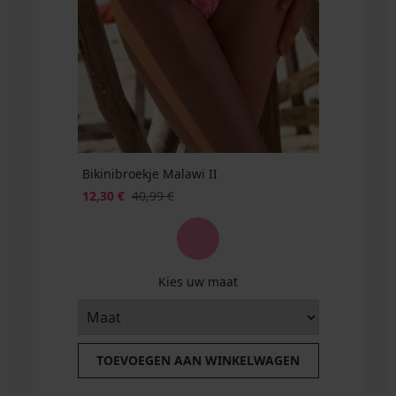
ALL25
27,74
€
€
code
ALL25
Bikinibroekje Malawi II
12,30 €
40,99 €
Kies uw maat
TOEVOEGEN AAN WINKELWAGEN