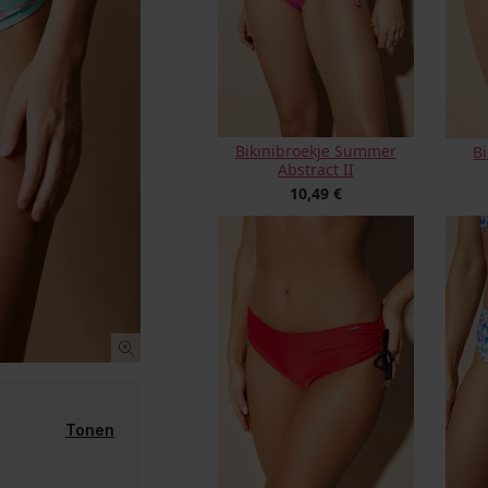
Bikinibroekje Summer
B
Abstract II
10,49 €
Tonen