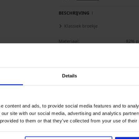
BESCHRIJVING
Klassiek broekje
Materiaal
82% p
Artikelcode
ATX1F
Merk
Astrat
Fabrikant
ASTRA
Czech
Details
Misschien vindt u dit ook leuk
e content and ads, to provide social media features and to analy
 our site with our social media, advertising and analytics partn
 provided to them or that they’ve collected from your use of their