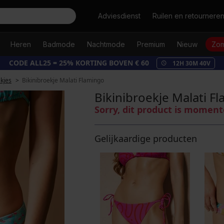
Zoeken
Adviesdienst
Ruilen en retournere
Heren
Badmode
Nachtmode
Premium
Nieuw
Zom
CODE ALL25 = 25% KORTING BOVEN € 60
12
H
30
M
39
V
ekjes
Bikinibroekje Malati Flamingo
Bikinibroekje Malati F
Sorry, dit product is moment
Gelijkaardige producten