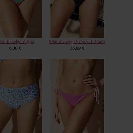
ikinibroekje Adjoa
Bikinibroekje Breeze II Black
6,30 €
36,99 €