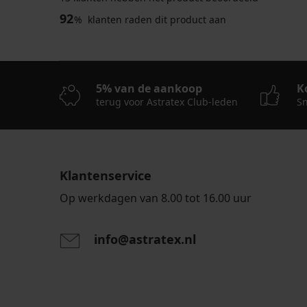
92
%
klanten raden dit product aan
5% van de aankoop
K
terug voor Astratex Club-leden
Sn
Klantenservice
Op werkdagen van 8.00 tot 16.00 uur
info@astratex.nl
Door het invoeren van je e-mailadres ga je akkoord
persoonsgegevens in overeenstemming met de voo
persoonsgegevens
.