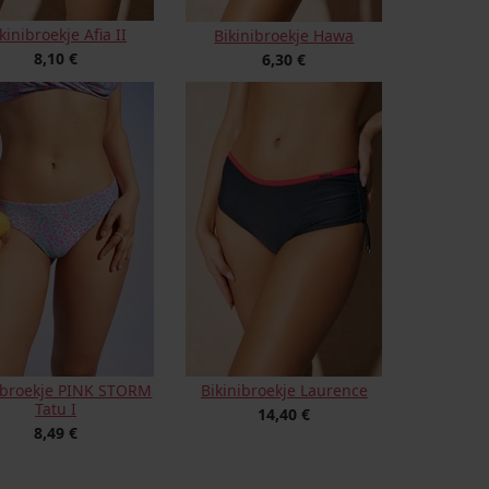
kinibroekje Afia II
Bikinibroekje Hawa
8,10 €
6,30 €
ibroekje PINK STORM
Bikinibroekje Laurence
Tatu I
14,40 €
8,49 €