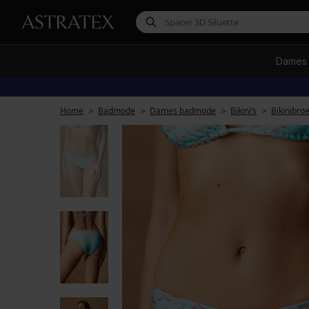
Dames
Home
Badmode
Dames badmode
Bikini’s
Bikinibro