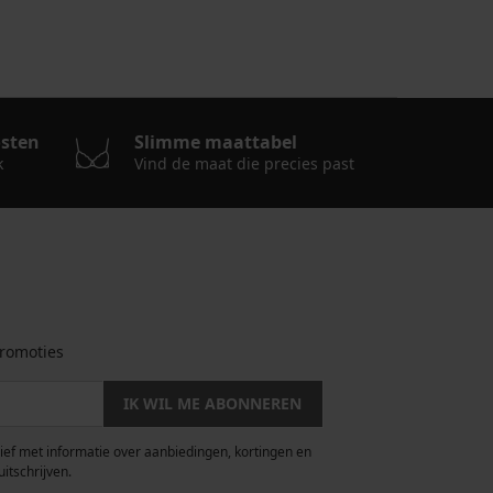
osten
Slimme maattabel
k
Vind de maat die precies past
romoties
IK WIL ME ABONNEREN
rief met informatie over aanbiedingen, kortingen en
uitschrijven.