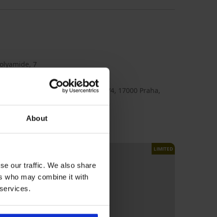
olyamide, 7
lamingo_kal
ex
TEX a.s., adres: Na Maninách 315/4, 17000 Praha,
ia, e-mail: gpsr@astratex.com
About
LIMITED
se our traffic. We also share
ers who may combine it with
 services.