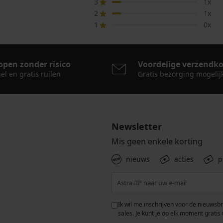
3
1x
2
1x
1
0x
open zonder risico
Voordelige verzendk
el en gratis ruilen
Gratis bezorging mogelij
Newsletter
Mis geen enkele korting
nieuws
acties
p
 met de verwerking van
Ik wil me inschrijven voor de nieuwsb
rwaarden voor de
bescherming van
sales. Je kunt je op elk moment gratis 