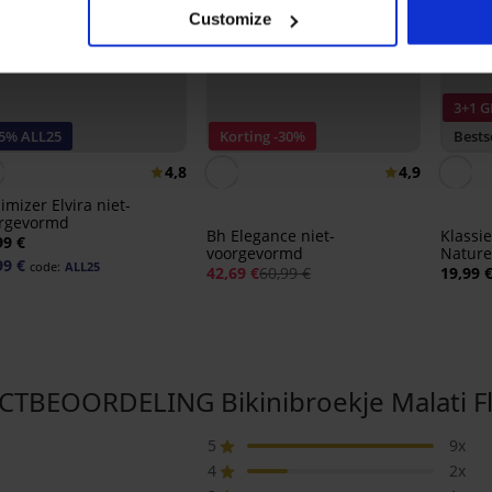
Customize
3+1 G
25% ALL25
Korting -30%
Bests
4,8
4,9
imizer Elvira niet-
rgevormd
Bh Elegance niet-
Klassi
99 €
voorgevormd
Nature
99 €
code:
ALL25
42,69 €
60,99 €
19,99 
TBEOORDELING Bikinibroekje Malati F
5
9x
4
2x