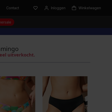
n
Contact
Inloggen
Winkelwagen
ersale
lamingo
eel uitverkocht.