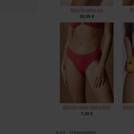
Bi
Bikinibroekje Lili
33,59 €
Bikinibroekje Neha Red
Bikin
7,20 €
4,4
|
13
beoordeling