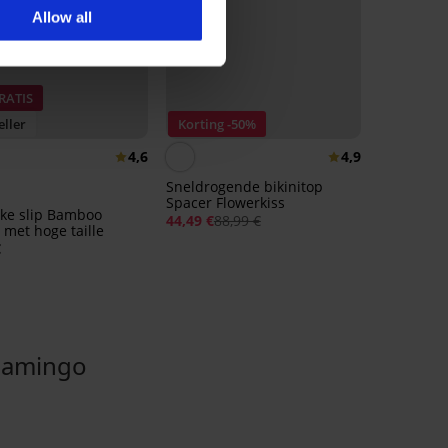
Allow all
RATIS
eller
Korting -50%
4,6
4,9
Sneldrogende bikinitop
Spacer Flowerkiss
eke slip Bamboo
44,49 €
88,99 €
 met hoge taille
€
lamingo