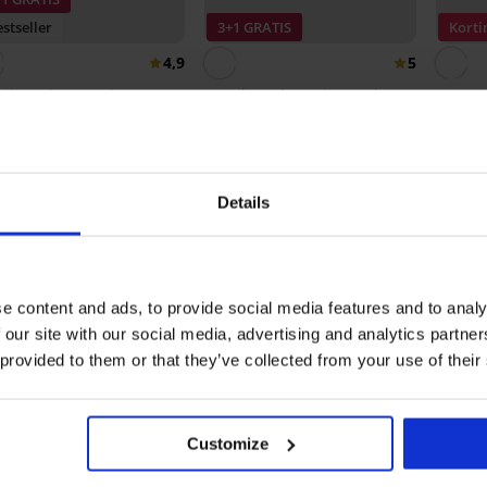
stseller
3+1 GRATIS
Korti
4,9
5
zilian slip DIVA by IVA
Brazilian slip Delicate Flower
99 €
26,99 €
Zwems
14,99 
Details
Ontdek vergelijkbare stukken
LIMITED
LIMITED
e content and ads, to provide social media features and to analy
 our site with our social media, advertising and analytics partn
 provided to them or that they’ve collected from your use of their
Customize