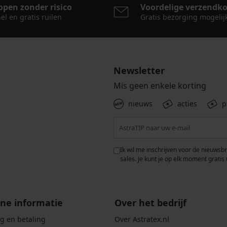
open zonder risico
Voordelige verzendk
el en gratis ruilen
Gratis bezorging mogelij
Newsletter
Mis geen enkele korting
nieuws
acties
p
 met de verwerking van
Ik wil me inschrijven voor de nieuwsb
rwaarden voor de
bescherming van
sales. Je kunt je op elk moment gratis 
ne informatie
Over het bedrijf
g en betaling
Over Astratex.nl