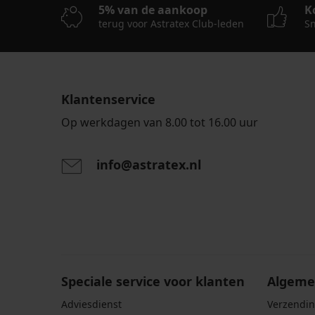
12,30
5% van de aankoop
K
Big
36,99
26,00
29,39
23,39
€
terug voor Astratex Club-leden
Sn
26,50
€
€
€
€
40,99
€
51,99
41,99
38,99
€
52,99
€
€
€
€
Klantenservice
Op werkdagen van 8.00 tot 16.00 uur
info@astratex.nl
Door het invoeren van je e-mailadres ga je akkoord
persoonsgegevens in overeenstemming met de voo
persoonsgegevens
.
Speciale service voor klanten
Algeme
Adviesdienst
Verzendin