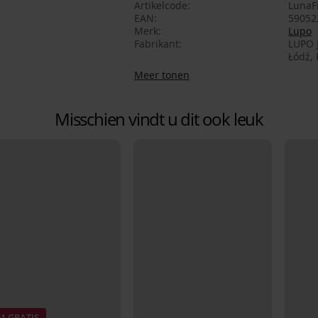
Artikelcode
LunaFi
EAN
59052
Merk
Lupo
Fabrikant
LUPO J
Łódź, 
Meer tonen
Misschien vindt u dit ook leuk
+1 GRATIS