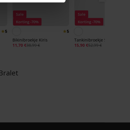
Sale
Sale
Korting -70%
Korting -70%
5
5
Bikinibroekje Kiris
Tankinibroekje Shakia
11,70 €
38,99 €
15,90 €
52,99 €
ralet