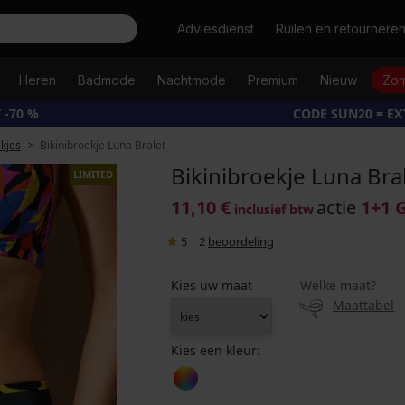
Zoeken
Adviesdienst
Ruilen en retournere
Heren
Badmode
Nachtmode
Premium
Nieuw
Zom
 -70 %
CODE SUN20 = E
ekjes
Bikinibroekje Luna Bralet
Bikinibroekje Luna Bra
LIMITED
11,10 €
actie
1+1 
inclusief btw
5
|
2
beoordeling
Kies uw maat
Welke maat?
Maattabel
Kies een kleur: