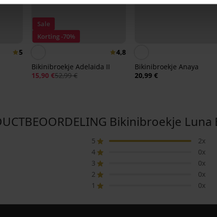
Sale
Korting -70%
5
4,8
Bikinibroekje Adelaida II
Bikinibroekje Anaya
15,90 €
52,99 €
20,99 €
UCTBEOORDELING Bikinibroekje Luna B
5
2x
4
0x
3
0x
2
0x
1
0x