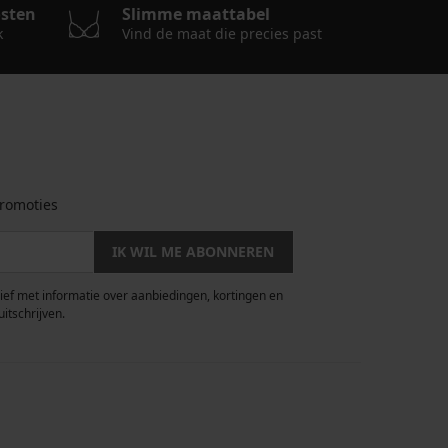
osten
Slimme maattabel
k
Vind de maat die precies past
romoties
IK WIL ME ABONNEREN
rief met informatie over aanbiedingen, kortingen en
uitschrijven.