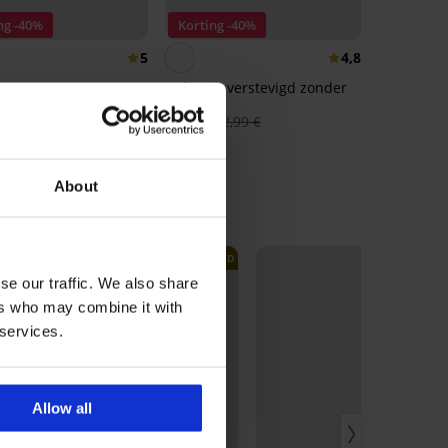
ng -40%
Korting -40%
5
4,8
Beha Fili verstevigd zonder
beugels
hort MEN-A Johnny
19,79 €
32,99 €
€
24,99 €
About
LIMITED
LIMITED
se our traffic. We also share
ers who may combine it with
 services.
Allow all