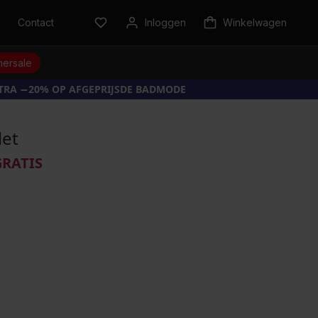
n
Contact
Inloggen
Winkelwagen
ersale
XTRA −20% OP AFGEPRIJSDE BADMODE
let
GRATIS