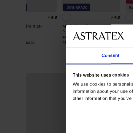
-20% BRA20
-20% BRA20
Be
4,8
4,9
Minimizer Elvira niet-
Minimizer Siluette Lace
Bra
voorgevormd
Nature niet-voorgevormd
20,
35,99 €
57,99 €
28,79 €
46,39 €
code:
BRA20
code:
BRA20
Consent
This website uses cookies
LIMITED
We use cookies to personalis
information about your use of
other information that you’ve