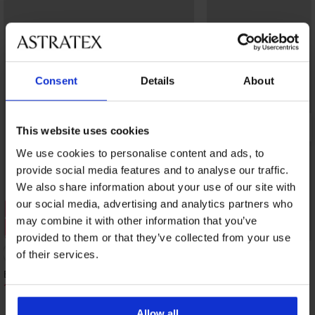
Consent
Details
About
This website uses cookies
We use cookies to personalise content and ads, to
provide social media features and to analyse our traffic.
We also share information about your use of our site with
our social media, advertising and analytics partners who
1+1 GRATIS
1+1 GRATIS
may combine it with other information that you’ve
Sale
Sale
provided to them or that they’ve collected from your use
Korting -70%
Korting -70%
4,5
of their services.
Bikinibroekje Kahlani
Bikinibroekje Oasis
11,70 €
13,50 €
38,99 €
44,99 €
Allow all