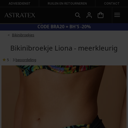
ADVIESDIENST
RUILEN EN RETOURNEREN
CONTACT
CODE BRA20 = BH'S -20%
Bikinibroekjes
Bikinibroekje Liona - meerkleurig
5
|
3
beoordeling