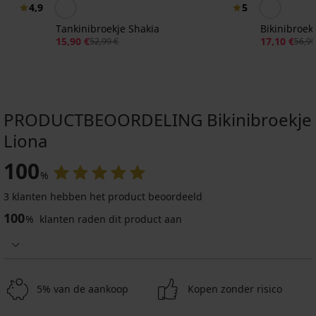
4,9
5
Tankinibroekje Shakia
Bikinibroekj
15,90 €
17,10 €
52,99 €
56,99
PRODUCTBEOORDELING Bikinibroekje
Liona
Sale
Sale
Sale
-60%
-70%
-50%
1+1 GRATIS
1+1 GRATIS
-40%
1+1 GRATIS
ED
ITED
IMITED
LIMITED
100
%
5
5
5
3 klanten hebben het product beoordeeld
Bikinibroekje
Bikinibroekje
Bikinibroekje
Bikinibroekje
100
Shiny
Shiny
Magdalena
Afia
%
klanten raden dit product aan
Garden
Flowers
Butterfly
11,99
II
19,20
22,19
€
15,90
€
€
23,99
€
47,99
36,99
€
52,99
€
€
5% van de aankoop
Kopen zonder risico
€