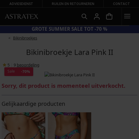
ADVIESDIENST
RUILEN EN RETOURNEREN
CONTACT
GROTE SUMMER SALE TOT -70 %
Bikinibroekjes
Bikinibroekje Lara Pink II
5
|
9
beoordeling
Sale
-70%
Sorry, dit product is momenteel uitverkocht.
Gelijkaardige producten