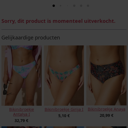
Sorry, dit product is momenteel uitverkocht.
Gelijkaardige producten
Bikinibroekje Anaya
Bikinibroekje
Bikinibroekje Girija I
Antalya I
20,99 €
5,10 €
32,79 €