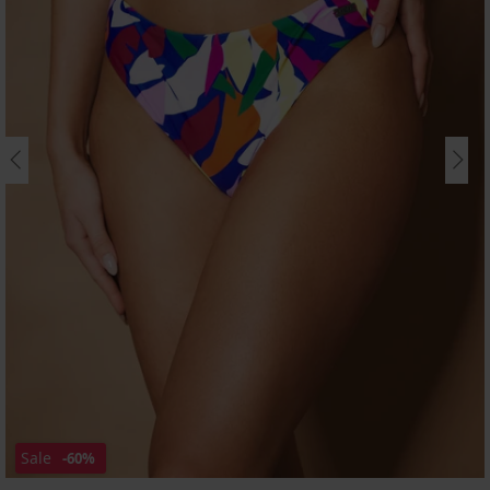
Sale
-60%