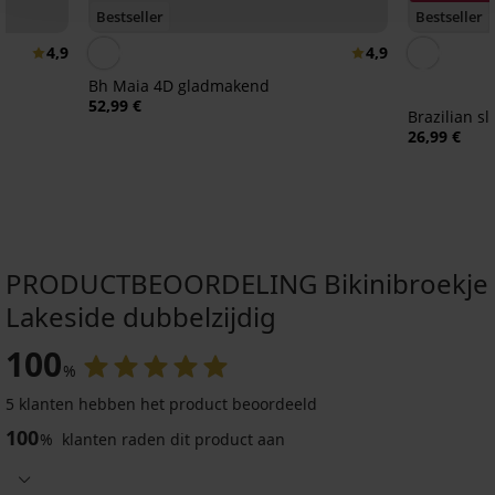
Bestseller
Bestseller
4,9
4,9
Bh Maia 4D gladmakend
52,99 €
Brazilian s
26,99 €
PRODUCTBEOORDELING Bikinibroekje
Lakeside dubbelzijdig
100
%
5 klanten hebben het product beoordeeld
100
%
klanten raden dit product aan