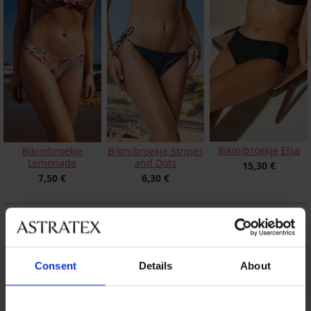
Bikinibroekje Elsa
Bikinibroekje
Bikinibroekje Stripes
Lemonade
and Dots
15,30 €
7,50 €
6,30 €
BESCHRIJVING
VERZENDING EN BETALING
RUILEN
Consent
Details
About
ONDERHOUD EN WASSEN
OVER HET MERK