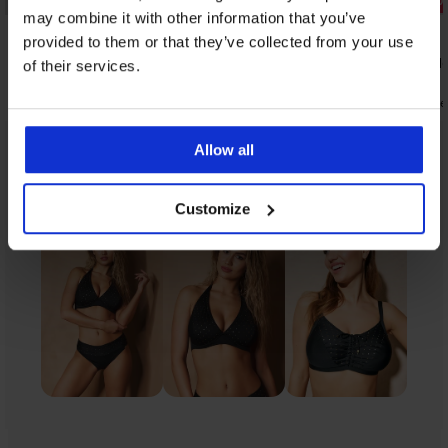
may combine it with other information that you’ve
5
4,9
provided to them or that they’ve collected from your use
Bikinitop Ria II
Bikinitop H
of their services.
77,99 €
83,99 €
49,91 €
40,31 €
code:
SUN20
code
Allow all
Uit dezelfde collectie
Tonen
Customize