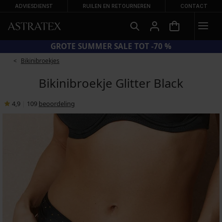
ADVIESDIENST
RUILEN EN RETOURNEREN
CONTACT
CODE SUN20 = EXTRA −20% OP AFGEPRIJSDE BADMODE
Bikinibroekjes
Bikinibroekje Glitter Black
4,9
|
109
beoordeling