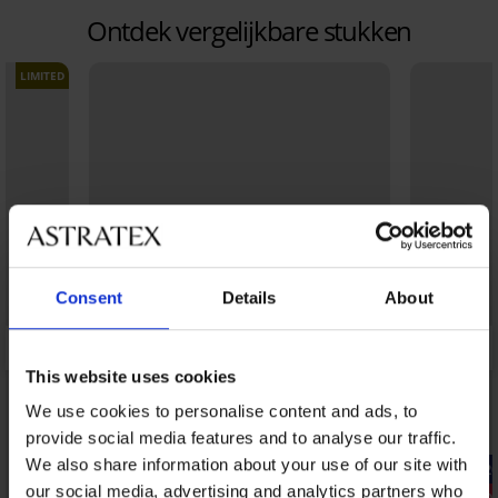
Ontdek vergelijkbare stukken
LIMITED
Consent
Details
About
This website uses cookies
We use cookies to personalise content and ads, to
provide social media features and to analyse our traffic.
We also share information about your use of our site with
-20% SUN20
-20% SUN2
our social media, advertising and analytics partners who
Korting -20%
Korting -40