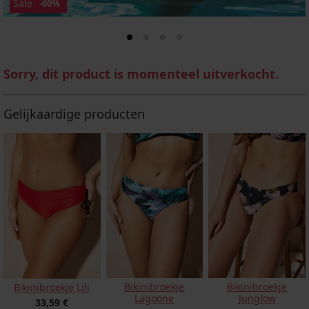
Sale
-60%
Sorry, dit product is momenteel uitverkocht.
Gelijkaardige producten
Bikinibroekje
Bikinibroekje
Bikinibroekje Lili
Lagoone
Junglow
33,59 €