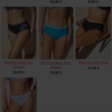
35,99 €
8,00 €
Bikinibroekje Dot
Bikinibroekje Elsa
Bikinibroekje Blue
Jungle
Mosaic
15,30 €
20,99 €
25,89 €