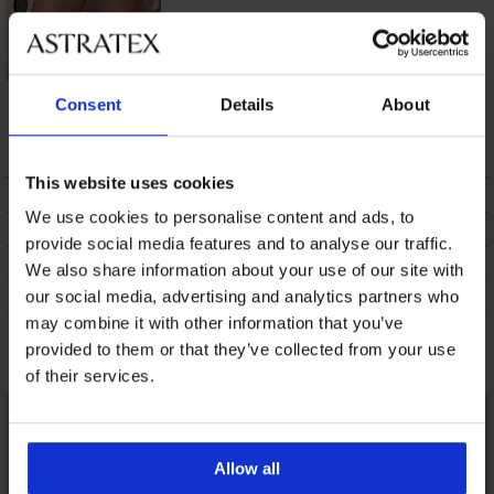
Bikinibroekje
Consent
Details
About
Antalya I
32,79 €
This website uses cookies
BESCHRIJVING
We use cookies to personalise content and ads, to
VERZENDING EN BETALING
provide social media features and to analyse our traffic.
RUILEN
We also share information about your use of our site with
ONDERHOUD EN WASSEN
our social media, advertising and analytics partners who
may combine it with other information that you’ve
provided to them or that they’ve collected from your use
Misschien vindt u dit ook leuk
of their services.
Allow all