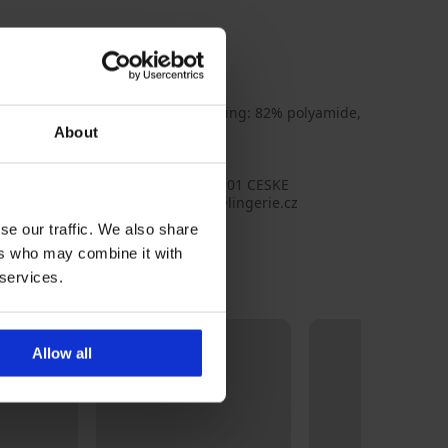
materiaal: 80% polyamide, 7, Voering: 82% polyamide,
About
AR73_kal
na Moon
o s.r.o., adres: RIEGROVA 51, 370 01 CESKE
OVICE, Czechia, e-mail: emporio@lingerie.cz
se our traffic. We also share
ers who may combine it with
 services.
Allow all