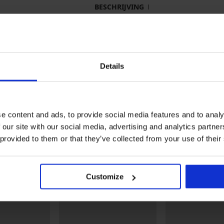
BESCHRIJVING
Brazilian bikinibroekje
Materiaal
hoofd
7
Details
Artikelcode
PaeaK
Merk
Bana
Fabrikant
Empori
BUDEJ
Meer tonen
e content and ads, to provide social media features and to analy
 our site with our social media, advertising and analytics partn
 provided to them or that they’ve collected from your use of their
Misschien vindt u dit ook leuk
Customize