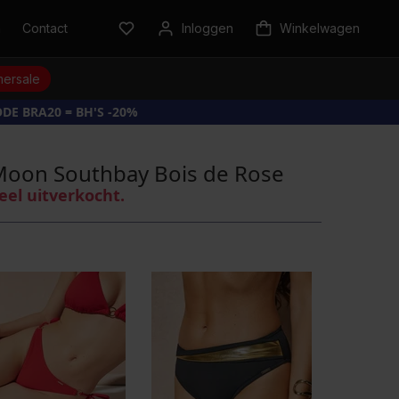
n
Contact
Inloggen
Winkelwagen
ersale
DE BRA20 = BH'S -20%
Moon Southbay Bois de Rose
eel uitverkocht.