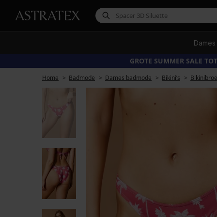
Dames
GROTE SUMMER SALE TOT
Home
Badmode
Dames badmode
Bikini’s
Bikinibro