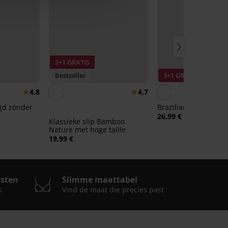
3+1 GRATIS
Bestseller
3+1 GRATIS
4,8
4,7
igd zonder
Brazilian slip Delica
26,99 €
Klassieke slip Bamboo
Nature met hoge taille
19,99 €
osten
Slimme maattabel
k
Vind de maat die precies past