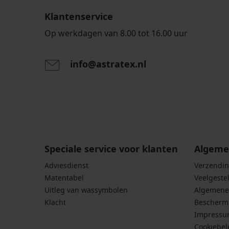
Klantenservice
Op werkdagen van 8.00 tot 16.00 uur
info@astratex.nl
Door het invoeren van je e-mailadres ga je akkoord
persoonsgegevens in overeenstemming met de voo
persoonsgegevens
.
Speciale service voor klanten
Algeme
Adviesdienst
Verzendin
Matentabel
Veelgeste
Uitleg van wassymbolen
Algemene
Klacht
Bescherm
Impress
Cookiebel