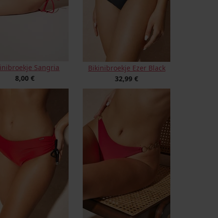
inibroekje Sangria
Bikinibroekje Ezer Black
8,00 €
32,99 €