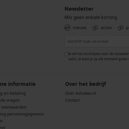
Newsletter
Mis geen enkele korting
nieuws
acties
p
 met de verwerking van
Ik wil me inschrijven voor de nieuwsb
rwaarden voor de
bescherming van
sales. Je kunt je op elk moment gratis 
ne informatie
Over het bedrijf
g en betaling
Over Astratex.nl
lde vragen
Contact
 voorwaarden
ing persoonsgegevens
um
eid