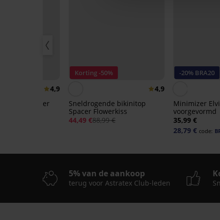
r
Korting -50%
-20% BRA20
4,9
4,9
Bh Spacer Delicate Flower
Sneldrogende bikinitop
Minimizer Elvi
Spacer Flowerkiss
voorgevormd
44,49 €
88,99 €
35,99 €
28,79 €
code:
B
5% van de aankoop
K
terug voor Astratex Club-leden
Sn