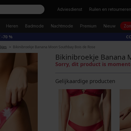
Zoeken
Adviesdienst
Ruilen en retournere
Heren
Badmode
Nachtmode
Premium
Nieuw
Zom
 -70 %
CO
ekjes
Bikinibroekje Banana Moon Southbay Bois de Rose
Bikinibroekje Banana 
Sorry, dit product is moment
Gelijkaardige producten