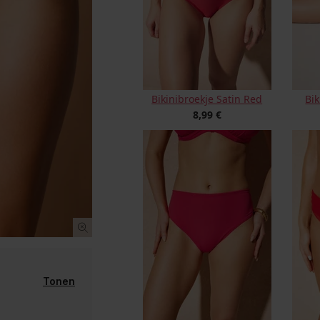
Bikinibroekje Satin Red
Bik
8,99 €
Tonen