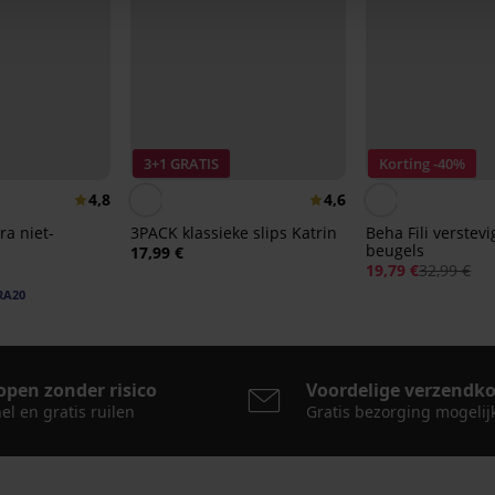
3+1 GRATIS
Korting -40%
4,8
4,6
ra niet-
3PACK klassieke slips Katrin
Beha Fili verstev
beugels
17,99 €
19,79 €
32,99 €
RA20
open zonder risico
Voordelige verzendk
el en gratis ruilen
Gratis bezorging mogelij