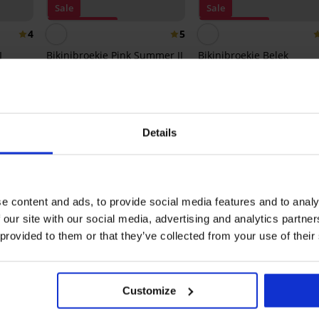
Sale
Sale
Korting -70%
Korting -50%
4
5
I
Bikinibroekje Pink Summer II
Bikinibroekje Belek
54,99 €
36,99 €
13,20 €
14,80 €
code:
SUN20
code:
SUN20
Ontdek vergelijkbare stukken
Details
LIMITED
LIMITED
e content and ads, to provide social media features and to analy
 our site with our social media, advertising and analytics partn
 provided to them or that they’ve collected from your use of their
Customize