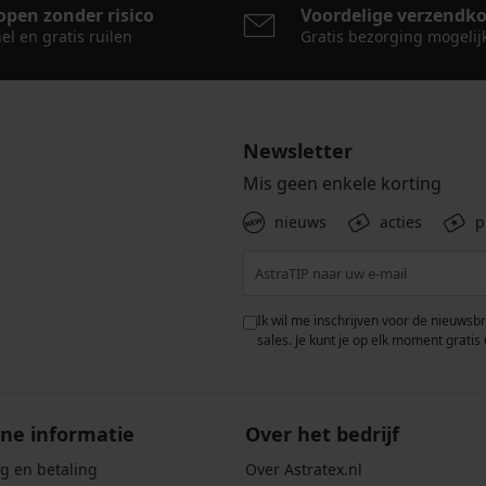
open zonder risico
Voordelige verzendk
el en gratis ruilen
Gratis bezorging mogelij
Newsletter
Mis geen enkele korting
nieuws
acties
p
 met de verwerking van
Ik wil me inschrijven voor de nieuwsb
rwaarden voor de
bescherming van
sales. Je kunt je op elk moment gratis 
ne informatie
Over het bedrijf
g en betaling
Over Astratex.nl