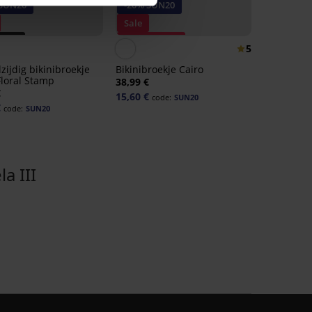
 SUN20
-20% SUN20
Sale
IUM
Korting -50%
5
ng -70%
zijdig bikinibroekje
Bikinibroekje Cairo
Floral Stamp
38,99 €
€
15,60 €
code:
SUN20
€
code:
SUN20
a III