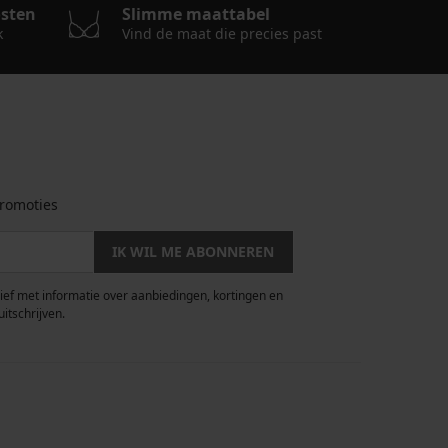
osten
Slimme maattabel
k
Vind de maat die precies past
romoties
IK WIL ME ABONNEREN
rief met informatie over aanbiedingen, kortingen en
uitschrijven.