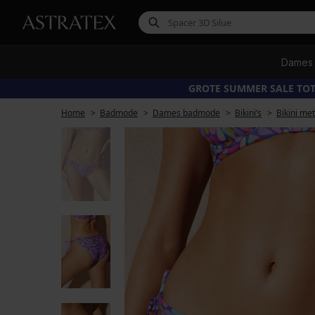
Dames
GROTE SUMMER SALE TOT
Home
Badmode
Dames badmode
Bikini’s
Bikini me