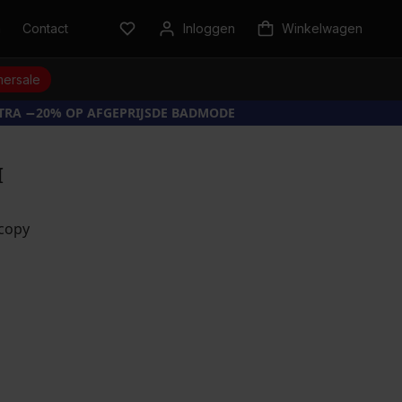
n
Contact
Inloggen
Winkelwagen
ersale
XTRA −20% OP AFGEPRIJSDE BADMODE
I