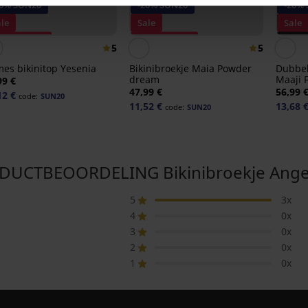
20% SUN20
-20% SUN20
-20%
le
Sale
Sale
rting -70%
Korting -70%
PREM
5
5
Korti
es bikinitop Yesenia
Bikinibroekje Maia Powder
Dubbel
dream
Maaji 
99 €
47,99 €
56,99 
12 €
code:
SUN20
11,52 €
13,68 
code:
SUN20
UCTBEOORDELING Bikinibroekje Angel
5
3x
4
0x
3
0x
2
0x
1
0x