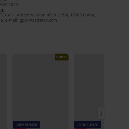
84301040
ex
TEX a.s., adres: Na Maninách 315/4, 17000 Praha,
ia, e-mail: gpsr@astratex.com
LIMITED
LIMITED
-20% SUN20
-20% SUN20