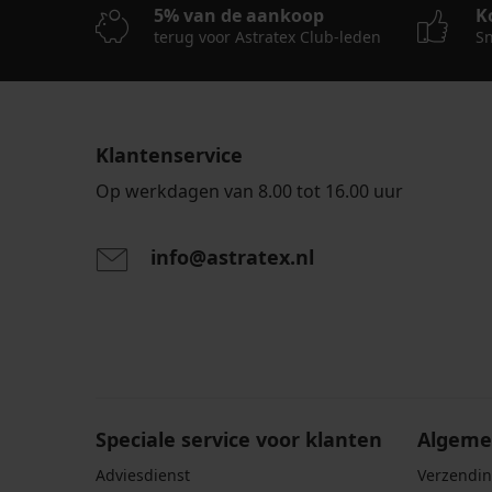
5,70
5% van de aankoop
K
10,49
14,40
€
terug voor Astratex Club-leden
Sn
€
€
18,99
20,99
47,99
€
€
€
4,56
8,39
11,52
€
€
€
code
Klantenservice
code
code
SUN20
SUN20
SUN20
Op werkdagen van 8.00 tot 16.00 uur
info@astratex.nl
Door het invoeren van je e-mailadres ga je akkoord
persoonsgegevens in overeenstemming met de voo
persoonsgegevens
.
Speciale service voor klanten
Algeme
Adviesdienst
Verzendin