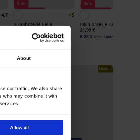
Sale
Sale
Korting -70%
Korting -70%
4,7
5
4,
Bikinibroekje Celia
Bikinibroekje Delmonico
57,99 €
21,99 €
13,92 €
5,28 €
code:
SUN20
code:
SUN20
About
LIMITED
LIMITED
se our traffic. We also share
ers who may combine it with
 services.
Allow all