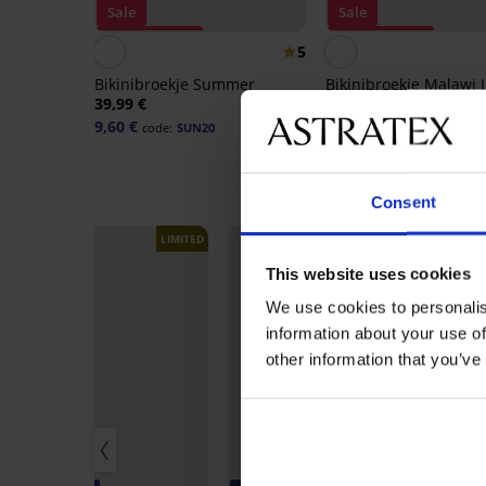
Sale
Sale
Korting -70%
Korting -70%
5
Bikinibroekje Summer
Bikinibroekje Malawi I
39,99 €
40,99 €
9,60 €
9,84 €
code:
SUN20
code:
SUN20
Consent
LIMITED
LIMITED
This website uses cookies
We use cookies to personalis
information about your use of
other information that you’ve