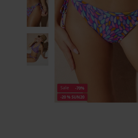
Sale
-70%
-20 % SUN20