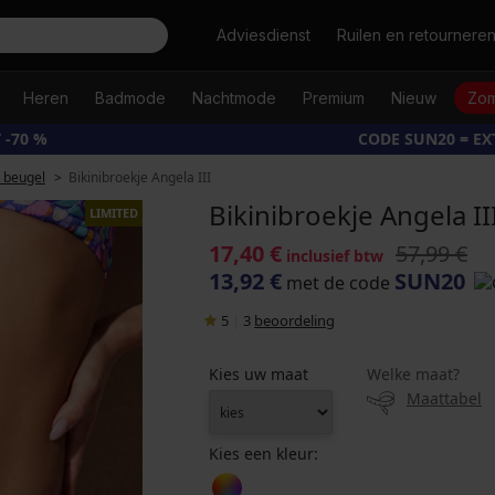
Zoeken
Adviesdienst
Ruilen en retournere
Heren
Badmode
Nachtmode
Premium
Nieuw
Zom
 -70 %
CODE SUN20 = E
t beugel
Bikinibroekje Angela III
Bikinibroekje Angela II
LIMITED
17,40 €
57,99 €
inclusief btw
13,92 €
SUN20
met de code
5
|
3
beoordeling
Kies uw maat
Welke maat?
Maattabel
Kies een kleur: