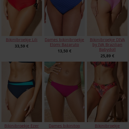
Bikinibroekje Lili
Dames bikinibroekje
Bikinibroekje DIVA
Elomi Bazaruto
by IVA Brazilian
33,59 €
Babydoll
13,50 €
25,89 €
Bikinibroekje
Bikinibroekje Ezer
Dames bikinitop