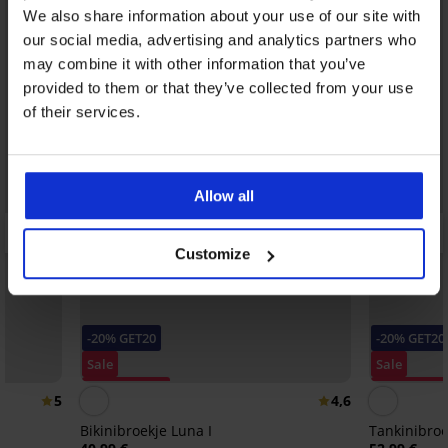
We also share information about your use of our site with
our social media, advertising and analytics partners who
may combine it with other information that you’ve
provided to them or that they’ve collected from your use
of their services.
Allow all
Customize
-20% GET20
-20% GET20
Sale
Sale
Korting -70%
Korting -60
5
4,6
Bikinibroekje Luna I
Tankinibro