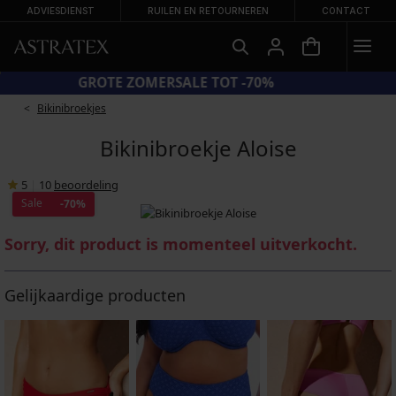
ADVIESDIENST
RUILEN EN RETOURNEREN
CONTACT
GROTE ZOMERSALE TOT -70%
Bikinibroekjes
Bikinibroekje Aloise
5
|
10
beoordeling
Sale
-70%
Sorry, dit product is momenteel uitverkocht.
Gelijkaardige producten