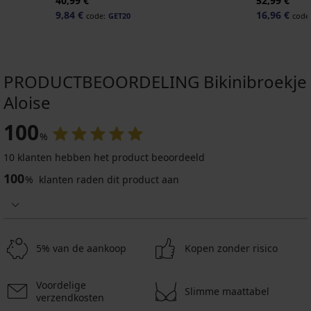
40,99 €
52,99 €
9,84 €
16,96 €
code:
GET20
code
PRODUCTBEOORDELING Bikinibroekje
Aloise
100
%
10 klanten hebben het product beoordeeld
100
%
klanten raden dit product aan
5% van de aankoop
Kopen zonder risico
Voordelige
Slimme maattabel
verzendkosten