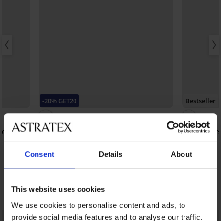
-20% GET20
Bestseller
4,9
4,9
nder
Bh Violeta voorgevormd gladmakend
Bh Push Pe
40,99 €
67,99 €
32,79 €
code:
GET20
Consent
Details
About
This website uses cookies
Ontdek vergelijkbare stukken
We use cookies to personalise content and ads, to
LIMITED
LIMITED
provide social media features and to analyse our traffic.