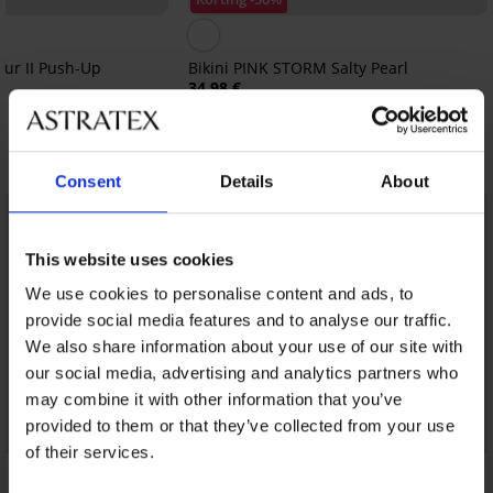
leur II Push-Up
Bikini PINK STORM Salty Pearl
34,98 €
13,99 €
0
code:
SUN20
Ontdek vergelijkbare stukken
Consent
Details
About
LIMITED
LIMITED
This website uses cookies
We use cookies to personalise content and ads, to
provide social media features and to analyse our traffic.
We also share information about your use of our site with
our social media, advertising and analytics partners who
may combine it with other information that you’ve
provided to them or that they’ve collected from your use
of their services.