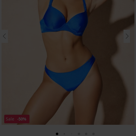
Sale
-50%