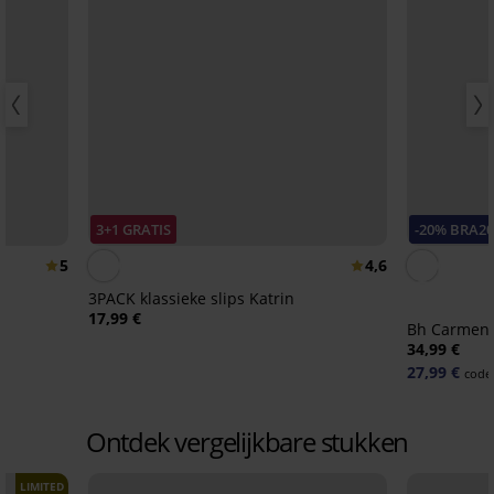
3+1 GRATIS
-20% BRA20
5
4,6
3PACK klassieke slips Katrin
17,99 €
Bh Carmen 
34,99 €
27,99 €
code
Ontdek vergelijkbare stukken
LIMITED