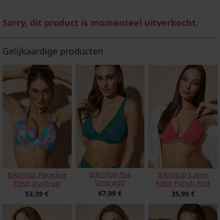
Sorry, dit product is momenteel uitverkocht.
Gelijkaardige producten
Bikinitop Nia
Bikinitop Paradise
Bikinitop Calvin
Smaragd
Fleur push-up
Klein Punch Pink
67,99 €
53,39 €
35,99 €