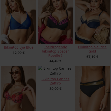
Sneldrogende
Bikinitop Nautica
Bikinitop Lya Blue
bikinitop Spacer
Gold
12,99 €
Roselle I
67,19 €
44,49 €
Bikinitop Cannes
Zaffiro
30,00 €