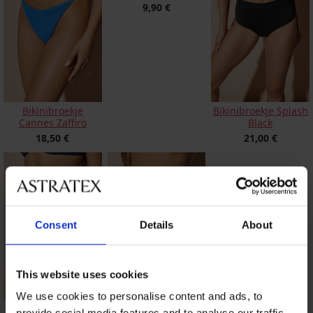
9,90 €
Bikinibroekje
Bikinibroekje Splash
Cannes Zaffiro
Black
18,50 €
21,00 €
Consent
Details
About
This website uses cookies
We use cookies to personalise content and ads, to
Bikinibroekje Ezer
Bikinibroekje Honey
provide social media features and to analyse our traffic.