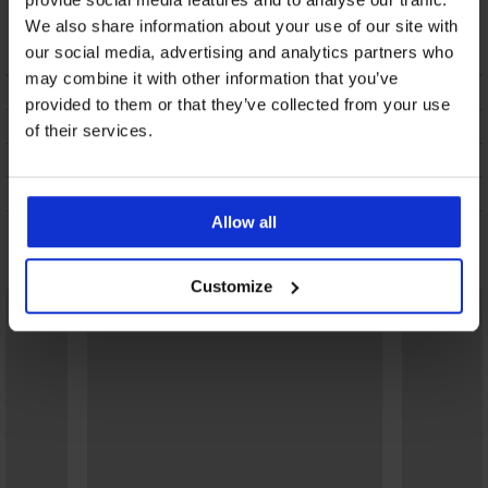
Blue
Blue
We also share information about your use of our site with
32,99 €
15,90 €
our social media, advertising and analytics partners who
may combine it with other information that you’ve
BESCHRIJVING
provided to them or that they’ve collected from your use
VERZENDING EN BETALING
of their services.
RUILEN
ONDERHOUD EN WASSEN
Allow all
Misschien vindt u dit ook leuk
Customize