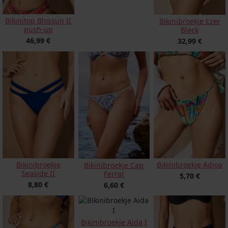
Bikinitop Blossun II
Bikinibroekje Ezer
push-up
Black
46,99 €
32,99 €
Bikinibroekje
Bikinibroekje Adjoa
Bikinibroekje Cap
Seaside II
Ferrat
5,70 €
8,80 €
6,60 €
Bikinibroekje Aida I