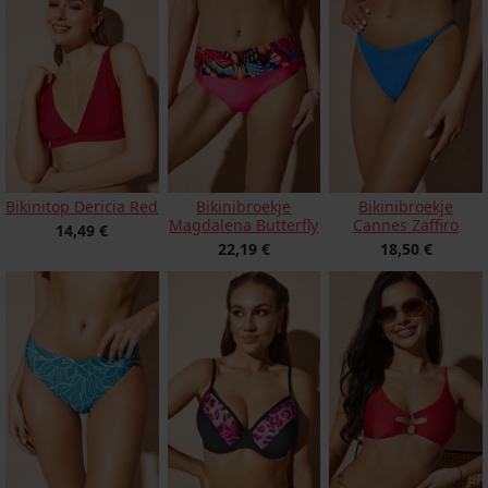
Bikinitop Dericia Red
Bikinibroekje
Bikinibroekje
Magdalena Butterfly
Cannes Zaffiro
14,49 €
22,19 €
18,50 €