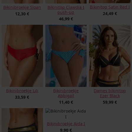
Bikinitop Satin Red I
Bikinibroekje Sloan
Bikinitop Clawdia I
push-up
24,49 €
12,30 €
46,99 €
Bikinibroekje Lili
Bikinibroekje
Dames bikinitop
Abbigail
Ezer Black
33,59 €
11,40 €
59,99 €
Bikinibroekje Aida I
9,90 €