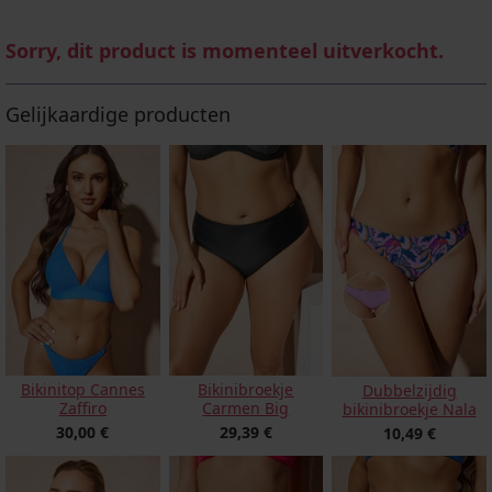
Sorry, dit product is momenteel uitverkocht.
Gelijkaardige producten
Bikinitop Cannes
Bikinibroekje
Dubbelzijdig
Zaffiro
Carmen Big
bikinibroekje Nala
30,00 €
29,39 €
10,49 €