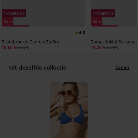
1+1 GRATIS
1+1 GRATIS
Sale
Sale
Korting -50%
Korting -70%
4,8
Bikinibroekje Cannes Zaffiro
Dames bikini Paraguay
18,50 €
19,20 €
36,99 €
63,98 €
Uit dezelfde collectie
Tonen