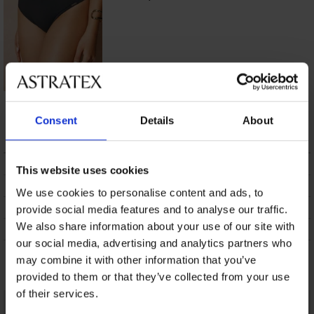
Bikinibroekje Ezer
Black
Consent
Details
About
32,99 €
BESCHRIJVING
This website uses cookies
VERZENDING EN BETALING
We use cookies to personalise content and ads, to
RUILEN
provide social media features and to analyse our traffic.
We also share information about your use of our site with
ONDERHOUD EN WASSEN
our social media, advertising and analytics partners who
may combine it with other information that you’ve
Misschien vindt u dit ook leuk
provided to them or that they’ve collected from your use
of their services.