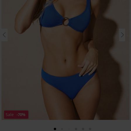
Sale
-70%