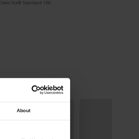
at Oeko-Tex® Standard 100
About