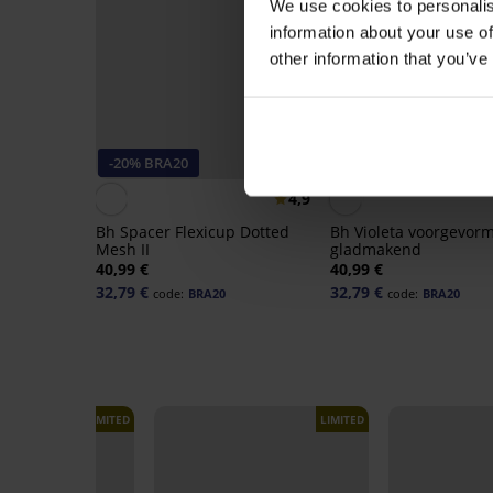
We use cookies to personalis
information about your use of
other information that you’ve
-20% BRA20
-20% BRA20
4,9
Bh Spacer Flexicup Dotted
Bh Violeta voorgevor
Mesh II
gladmakend
40,99 €
40,99 €
32,79 €
32,79 €
code:
BRA20
code:
BRA20
LIMITED
LIMITED