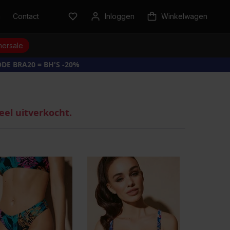
n
Contact
Inloggen
Winkelwagen
ersale
DE BRA20 = BH'S -20%
eel uitverkocht.