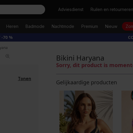
Zoeken
Adviesdienst
Ruilen en retournere
Heren
Badmode
Nachtmode
Premium
Nieuw
Zom
 -70 %
CO
ryana
Bikini Haryana
Sorry, dit product is moment
Tonen
Gelijkaardige producten