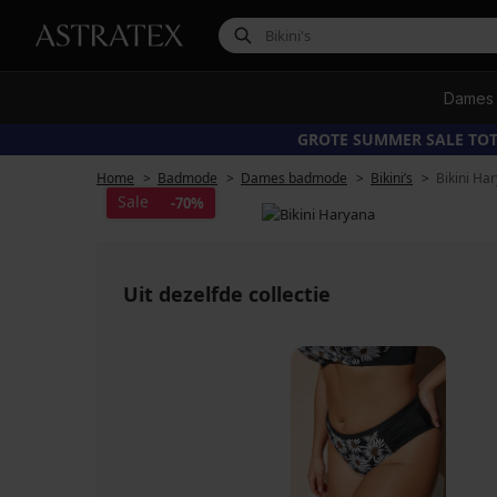
Dames
GROTE SUMMER SALE TOT
Home
Badmode
Dames badmode
Bikini’s
Bikini Ha
Sale
-70%
Uit dezelfde collectie