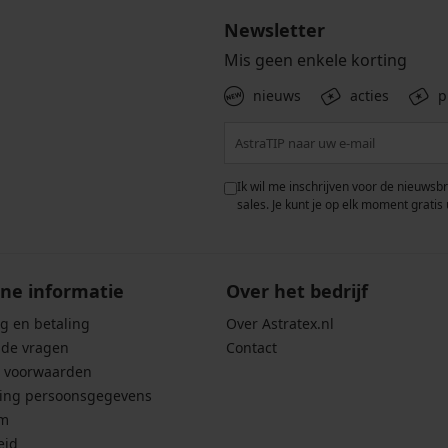
Newsletter
Mis geen enkele korting
nieuws
acties
p
 met de verwerking van
Ik wil me inschrijven voor de nieuwsb
rwaarden voor de
bescherming van
sales. Je kunt je op elk moment gratis 
ne informatie
Over het bedrijf
g en betaling
Over Astratex.nl
lde vragen
Contact
 voorwaarden
ing persoonsgegevens
um
eid