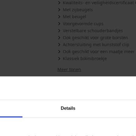
Kwaliteits- en veiligheidscertifica
Met zijbeugels
Met beugel
Voorgevormde cups
Verstelbare schouderbandjes
Ook geschikt voor grote borsten
Achtersluiting met kunststof clip
Ook geschikt voor een maatje meer
Klassiek bikinibroekje
Meer tonen
Misschien vindt u dit ook leuk
Details