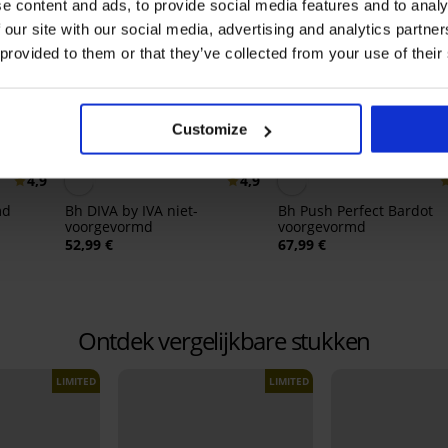
e content and ads, to provide social media features and to analy
 our site with our social media, advertising and analytics partn
 provided to them or that they’ve collected from your use of their
Customize
Bestseller
Bestseller
4,9
4,9
md
Bh DIVA by IVA niet-
Bh Push Perfect Bardot
voorgevormd
voorgevormd
52,99 €
67,99 €
Ontdek vergelijkbare stukken
LIMITED
LIMITED