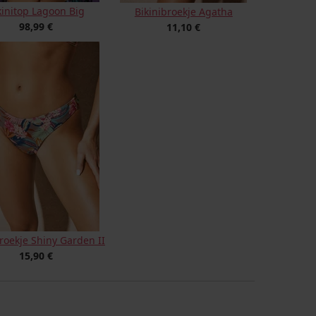
kinitop Lagoon Big
Bikinibroekje Agatha
98,99 €
11,10 €
broekje Shiny Garden II
15,90 €