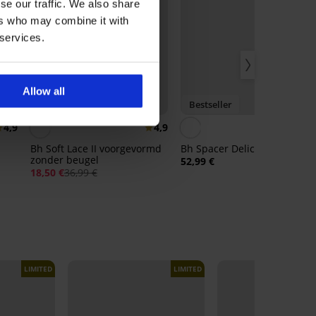
se our traffic. We also share
ers who may combine it with
 services.
Allow all
Korting -50%
Bestseller
4,9
4,9
4,
Bh Soft Lace II voorgevormd
Bh Spacer Delicate Flower
zonder beugel
52,99 €
18,50 €
36,99 €
LIMITED
LIMITED