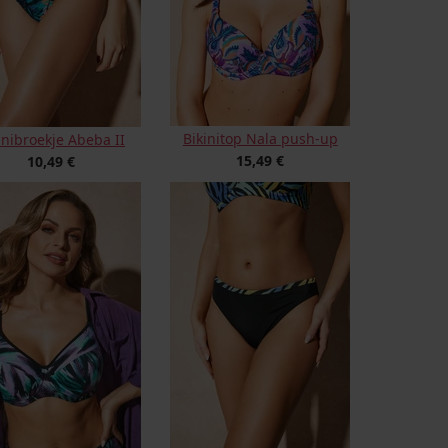
Bikinitop Nala push-up
inibroekje Abeba II
15,49 €
10,49 €