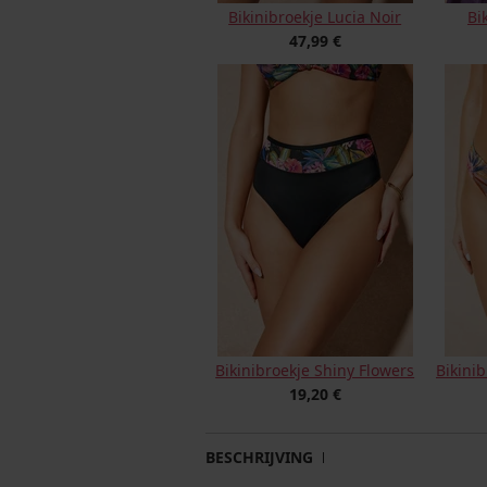
Bikinibroekje Lucia Noir
Bi
47,99 €
Bikinibroekje Shiny Flowers
Bikini
19,20 €
BESCHRIJVING