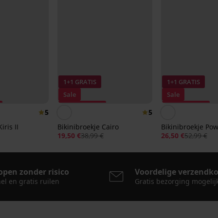
1+1 GRATIS
1+1 GRATIS
Sale
Sale
Korting -50%
Korting -50%
5
5
iris II
Bikinibroekje Cairo
Bikinibroekje Po
19,50 €
38,99 €
26,50 €
52,99 €
open zonder risico
Voordelige verzendk
el en gratis ruilen
Gratis bezorging mogelij