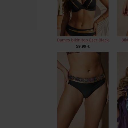
Dames bikinitop Ezer Black
Bik
59,99 €