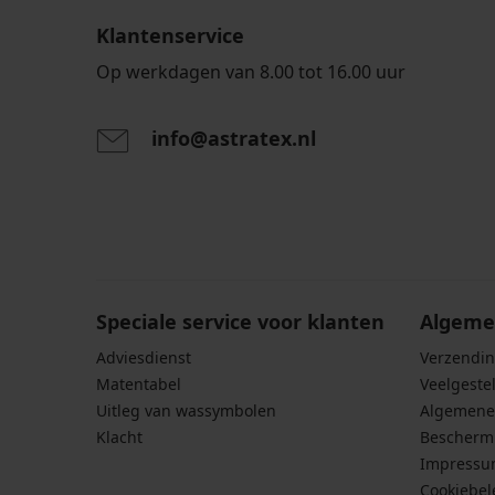
Klantenservice
Op werkdagen van 8.00 tot 16.00 uur
info@astratex.nl
Door het invoeren van je e-mailadres ga je akkoord
persoonsgegevens in overeenstemming met de voo
persoonsgegevens
.
Speciale service voor klanten
Algeme
Adviesdienst
Verzendin
Matentabel
Veelgeste
Uitleg van wassymbolen
Algemene
Klacht
Bescherm
Impress
Cookiebel