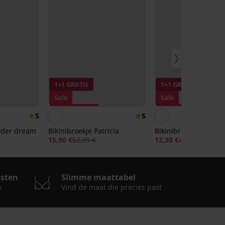
1+1 GRATIS
1+1 GRATIS
Sale
Sale
Korting -70%
Korting -70%
5
5
wder dream
Bikinibroekje Patricia
Bikinibroekje Elif
15,90 €
52,99 €
12,30 €
40,99 €
osten
Slimme maattabel
k
Vind de maat die precies past