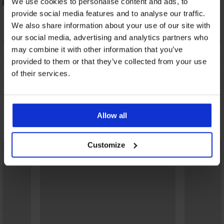
We use cookies to personalise content and ads, to
Bikini Azure Big
provide social media features and to analyse our traffic.
106,38 €
We also share information about your use of our site with
our social media, advertising and analytics partners who
BESCHRIJVING
may combine it with other information that you’ve
provided to them or that they’ve collected from your use
VERZENDING EN BETALING
of their services.
RUILEN
ONDERHOUD EN WASSEN
Allow all
Misschien vindt u dit ook leuk
Customize