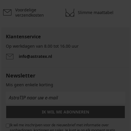
Voordelige
Slimme maattabel
verzendkosten
Klantenservice
Op werkdagen van 8.00 tot 16.00 uur
info@astratex.nl
Newsletter
Mis geen enkele korting
IK WIL ME ABONNEREN
Ik wil me inschrijven voor de nieuwsbrief met informatie over
aanbiedingen, kortingen en sales. Je kunt je op elk moment gratis