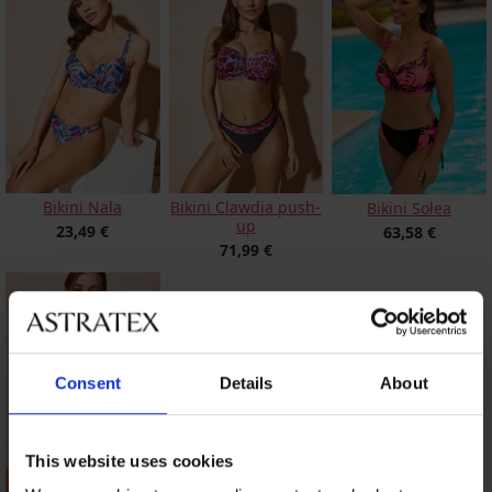
Bikini Nala
Bikini Clawdia push-
Bikini Solea
up
23,49 €
63,58 €
71,99 €
Consent
Details
About
This website uses cookies