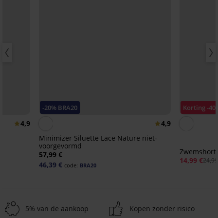
-20% BRA20
Korting -40
4,9
4,9
Minimizer Siluette Lace Nature niet-
voorgevormd
Zwemshort
57,99 €
14,99 €
24,99
46,39 €
code:
BRA20
5% van de aankoop
Kopen zonder risico