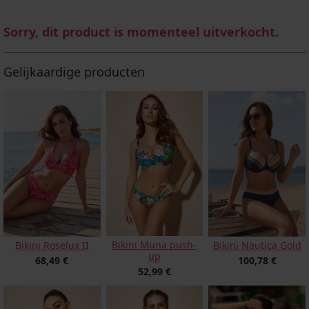
Sorry, dit product is momenteel uitverkocht.
Gelijkaardige producten
Bikini Muna push-
Bikini Roselux II
Bikini Nautica Gold
up
68,49 €
100,78 €
52,99 €