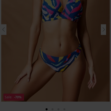
Sale
-70%