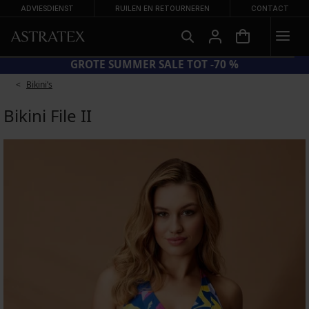
ADVIESDIENST
RUILEN EN RETOURNEREN
CONTACT
BRA20 = BH'S -20%
GROTE S
Bikini’s
Bikini File II